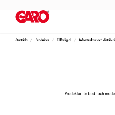
Produkter
Installationsprodukter
Eluttag
motorvärmare,
camping
och
Startsida
Produkter
Tillfällig el
Infrastruktur och distribut
marin
Eluttag
motorvärmare
och
camping
PN100
Kapslingar
Produkter för bod- och modu
PN100
Plintprofiler
Fundament