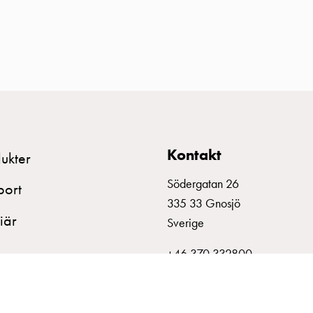
Kontakt
ukter
Södergatan 26
port
335 33 Gnosjö
iär
Sverige
+46 370 332800
info@garo.se