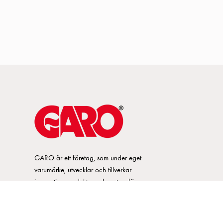
GARO är ett företag, som under eget
varumärke, utvecklar och tillverkar
innovativa produkter och system för
elinstallationsmarknaden. GARO har ett
brett sortiment och är marknadsledande
inom ett flertal produktområden.