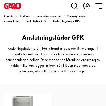
Produkter
Installationsprodukter
Eluttag
Startsida
Produkter
Installationsprodukter
Centralsystem och
motorvärmare,
Anslutningslådor GPK
normcentraler
Centralystem GPK
camping
och
Anslutningslådor GPK
marin
Eluttag
motorvärmare
Anslutningslådorna är i första hand anpassade för montage till
och
kapslade centraler. Lådorna är tillverkade med den ena
camping
flänsöppningen delbar. Detta medger en förenklad anslutning av
PN100
kablar vilka kan läggas in framifrån i lådan med monterad
Kapslingar
kabelfläns, utan att träs genom flänsöppningen.
PN100
Plintprofiler
Fundament
och
stolpar
PN100