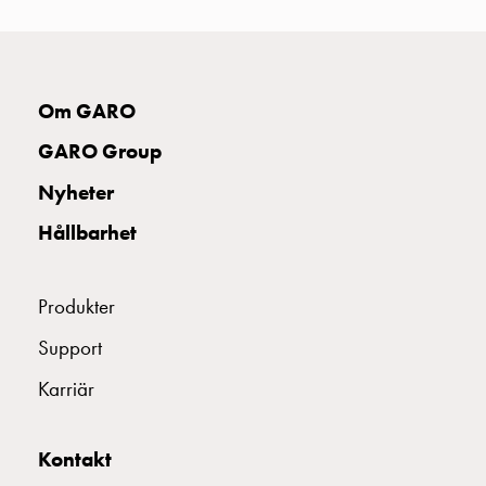
uttag
Koster
tre
uttag
Om GARO
Koster
fyra
GARO Group
uttag
Nyheter
Kosterstolpar
belysning
Hållbarhet
Infrastruktur
och
eldistribution
Produkter
Lågspänningsfördelning
Support
Kabelskåp
med
Karriär
skensystem
Säkringslastfrånskiljare
Tillbehör
Kontakt
och