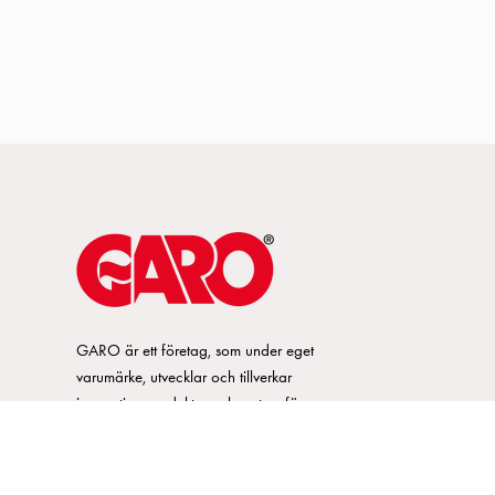
GARO är ett företag, som under eget
varumärke, utvecklar och tillverkar
innovativa produkter och system för
elinstallationsmarknaden. GARO har ett
brett sortiment och är marknadsledande
inom ett flertal produktområden.