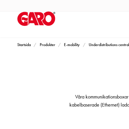
Produkter
Installationsprodukter
Eluttag
motorvärmare,
camping
och
Startsida
Produkter
E-mobility
Underdistributions centra
marin
Eluttag
motorvärmare
och
camping
PN100
Våra kommunikationsboxar är
Kapslingar
kabelbaserade (Ethernet) ladds
PN100
Plintprofiler
Fundament