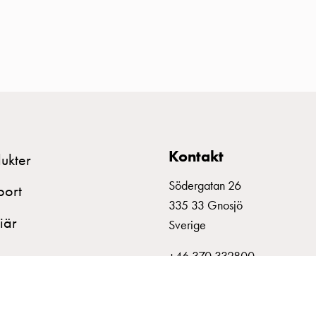
Kontakt
ukter
Södergatan 26
port
335 33 Gnosjö
iär
Sverige
+46 370 332800
info@garo.se