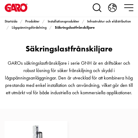
Produkter
Installationsprodukter
Eluttag
Startsida
Produkter
Installationsprodukter
Infrastruktur och eldistribution
motorvärmare,
Säkringslastfrånskiljare
Lågspänningsfördelning
camping
och
Säkringslastfrånskiljare
marin
Eluttag
motorvärmare
GAROs säkringslastfrånskiljare i serie GNH är en driftsäker och
och
robust lösning för säker frånskiljning och skydd i
camping
lågspänningsanläggningar. Den är utvecklad för att kombinera hög
PN100
prestanda med enkel installation och användning, vilket gör den till
Kapslingar
ett utmärkt val för både industriella och kommersiella applikationer.
PN100
Plintprofiler
Fundament
och
stolpar
PN100