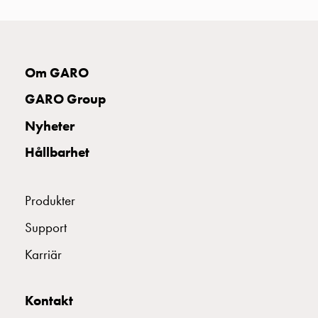
uttag
Koster
tre
uttag
Om GARO
Koster
fyra
GARO Group
uttag
Nyheter
Kosterstolpar
belysning
Hållbarhet
Infrastruktur
och
eldistribution
Produkter
Lågspänningsfördelning
Support
Kabelskåp
med
Karriär
skensystem
Säkringslastfrånskiljare
Tillbehör
Kontakt
och