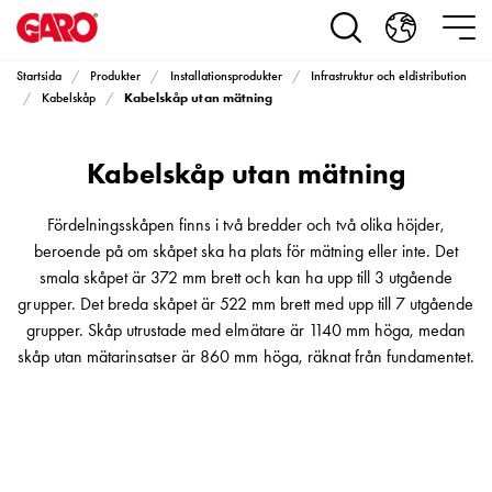
Produkter
Installationsprodukter
Eluttag
Startsida
Produkter
Installationsprodukter
Infrastruktur och eldistribution
motorvärmare,
Kabelskåp utan mätning
Kabelskåp
camping
och
Kabelskåp utan mätning
marin
Eluttag
motorvärmare
Fördelningsskåpen finns i två bredder och två olika höjder,
och
beroende på om skåpet ska ha plats för mätning eller inte. Det
camping
smala skåpet är 372 mm brett och kan ha upp till 3 utgående
PN100
grupper. Det breda skåpet är 522 mm brett med upp till 7 utgående
Kapslingar
grupper. Skåp utrustade med elmätare är 1140 mm höga, medan
PN100
skåp utan mätarinsatser är 860 mm höga, räknat från fundamentet.
Plintprofiler
Fundament
och
stolpar
PN100