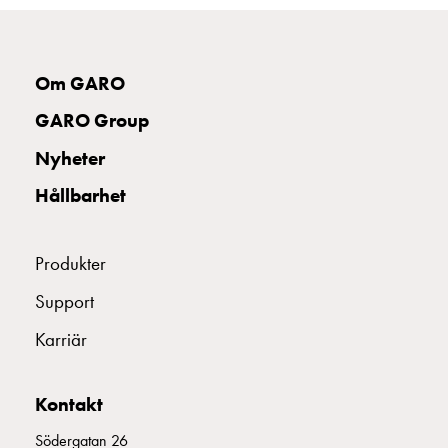
Insatser
Bil
Insatser
Om GARO
Schuko/Uttag
Insatsplåtar
GARO Group
PN100
Nyheter
Insatser
Camping
Hållbarhet
Insatser
Bil
Gctrl
Produkter
Insatser
Support
Camping
Gctrl
Karriär
Tillbehör
och
Kontakt
montagedelar
PN100
Södergatan 26