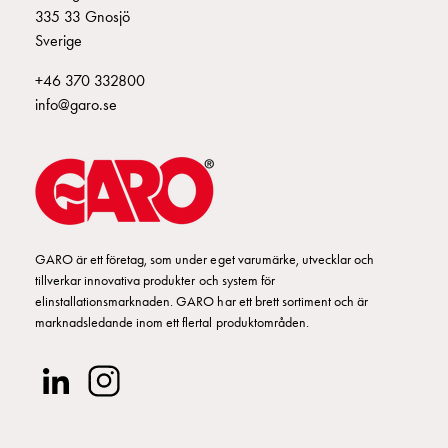
Entity
335 33 Gnosjö
Heat
Sverige
Entity
Heat
+46 370 332800
med
info@garo.se
mätning
Entity
Heat
utan
mätning
Kompaktuttag
GARO är ett företag, som under eget varumärke, utvecklar och
MELN
tillverkar innovativa produkter och system för
Tid
elinstallationsmarknaden. GARO har ett brett sortiment och är
och
marknadsledande inom ett flertal produktområden.
temperaturstyrda
uttag
Kosterstolpar
Koster
två