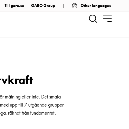
Other languages
Till garo.se
GARO Group
rvkraft
ör mätning eller inte. Det smala
 med upp till 7 utgående grupper.
a, räknat från fundamentet.