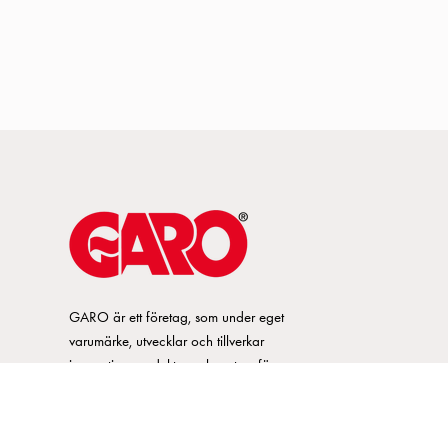
GARO är ett företag, som under eget
varumärke, utvecklar och tillverkar
innovativa produkter och system för
elinstallationsmarknaden. GARO har ett
brett sortiment och är marknadsledande
inom ett flertal produktområden.