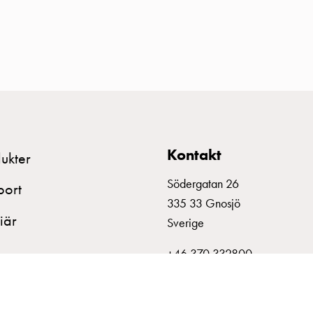
Kontakt
ukter
Södergatan 26
port
335 33 Gnosjö
iär
Sverige
+46 370 332800
info@garo.se