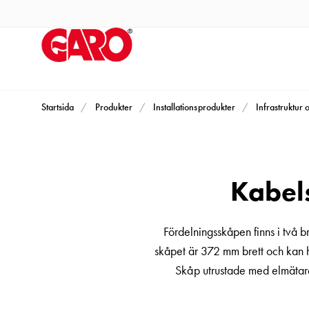
Produkter
Installationsprodukter
Eluttag
motorvärmare,
camping
och
Startsida
Produkter
Installationsprodukter
Infrastruktur 
marin
Eluttag
motorvärmare
Kabels
och
camping
PN100
Fördelningsskåpen finns i två b
Kapslingar
skåpet är 372 mm brett och kan h
PN100
Skåp utrustade med elmätar
Plintprofiler
Fundament