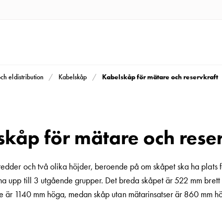
Kabelskåp för mätare och reservkraft
och eldistribution
Kabelskåp
kåp för mätare och rese
redder och två olika höjder, beroende på om skåpet ska ha plats f
a upp till 3 utgående grupper. Det breda skåpet är 522 mm brett
e är 1140 mm höga, medan skåp utan mätarinsatser är 860 mm hög