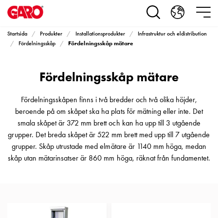
Produkter
Installationsprodukter
Eluttag
Startsida
Produkter
Installationsprodukter
Infrastruktur och eldistribution
motorvärmare,
Fördelningsskåp mätare
Fördelningsskåp
camping
och
Fördelningsskåp mätare
marin
Eluttag
motorvärmare
Fördelningsskåpen finns i två bredder och två olika höjder,
och
beroende på om skåpet ska ha plats för mätning eller inte. Det
camping
smala skåpet är 372 mm brett och kan ha upp till 3 utgående
PN100
grupper. Det breda skåpet är 522 mm brett med upp till 7 utgående
Kapslingar
grupper. Skåp utrustade med elmätare är 1140 mm höga, medan
PN100
skåp utan mätarinsatser är 860 mm höga, räknat från fundamentet.
Plintprofiler
Fundament
och
stolpar
PN100