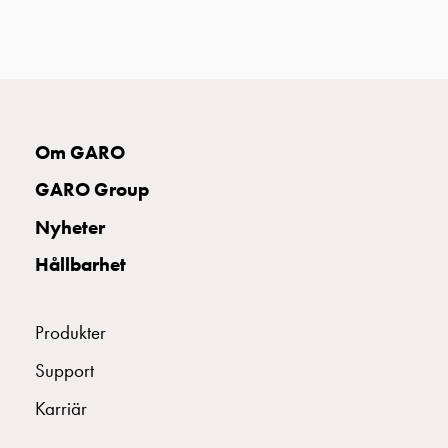
uttag
Koster
tre
uttag
Koster
fyra
Om GARO
uttag
Kosterstolpar
GARO Group
belysning
Nyheter
Infrastruktur
och
Hållbarhet
eldistribution
Lågspänningsfördelning
Kabelskåp
Produkter
med
Support
skensystem
Säkringslastfrånskiljare
Karriär
Tillbehör
och