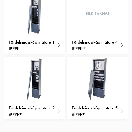
Insatser
Bil
BILD SAKNAS
Insatser
Schuko/Uttag
Insatsplåtar
PN100
Fördelningsskåp mätare 1
Fördelningsskåp mätare 4
grupp
grupper
Insatser
Camping
Insatser
Bil
Gctrl
Insatser
Camping
Gctrl
Tillbehör
Fördelningsskåp mätare 2
Fördelningsskåp mätare 5
och
grupper
grupper
montagedelar
PN100