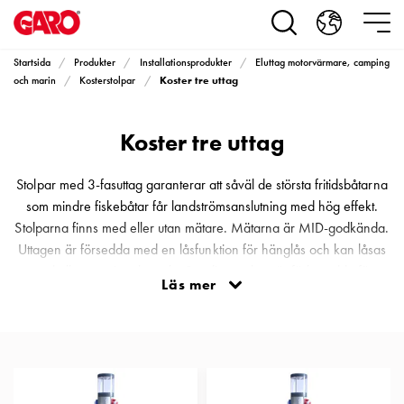
Produkter
Installationsprodukter
Eluttag
Startsida
Produkter
Installationsprodukter
Eluttag motorvärmare, camping
motorvärmare,
Koster tre uttag
och marin
Kosterstolpar
camping
och
Koster tre uttag
marin
Eluttag
motorvärmare
Stolpar med 3-fasuttag garanterar att såväl de största fritidsbåtarna
och
som mindre fiskebåtar får landströmsanslutning med hög effekt.
camping
Stolparna finns med eller utan mätare. Mätarna är MID-godkända.
PN100
Uttagen är försedda med en låsfunktion för hänglås och kan låsas
Kapslingar
med eller utan isatt kontakt. Samtliga stolpar är förberedda för
Läs mer
PN100
montage av vattenkran och slanghållare som säljs som tillbehör.
Plintprofiler
Komponenterna är monterade bakom en låsbar, självstängande
Fundament
dörr. För att uppnå högsta täthetsklass, IPX6, är dessutom ett extra
och
skyddslock monterat över samtliga normkomponenter. Av
stolpar
elsäkerhetsskäl är el- och vatteninstallationerna utförda i två helt
PN100
skilda utrymmen. Dessa delas av med ett vattentätt membran av typ