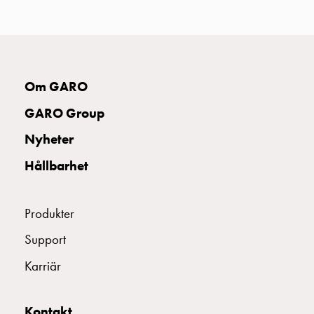
uttag
Koster
tre
uttag
Koster
Om GARO
fyra
uttag
GARO Group
Kosterstolpar
Nyheter
belysning
Infrastruktur
Hållbarhet
och
eldistribution
Lågspänningsfördelning
Produkter
Kabelskåp
Support
med
skensystem
Karriär
Säkringslastfrånskiljare
Tillbehör
Kontakt
och