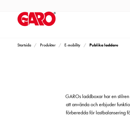
Produkter
Installationsprodukter
Eluttag
motorvärmare,
camping
och
Publika laddare
Startsida
Produkter
E-mobility
marin
Eluttag
motorvärmare
och
camping
PN100
GAROs laddboxar har en stilren d
Kapslingar
att använda och erbjuder funktio
PN100
förberedda för lastbalansering fö
Plintprofiler
Fundament