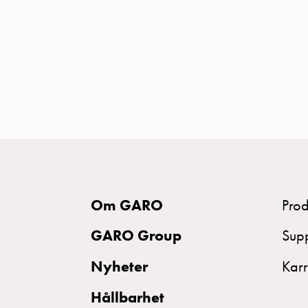
MELN
Tid
och
temperaturstyrda
uttag
Kosterstolpar
Koster
två
uttag
Koster
tre
Om GARO
Prod
uttag
GARO Group
Sup
Koster
fyra
Nyheter
Karr
uttag
Hållbarhet
Kosterstolpar