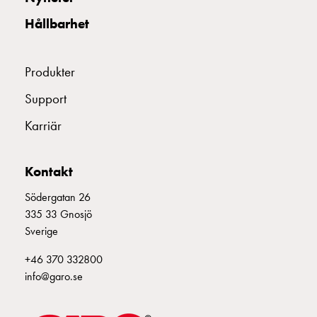
montagedelar
Hållbarhet
Kabelskåp
Kabelskåp
utan
Produkter
mätning
Support
Tomt
kabelskåp
Karriär
Kabelskåp
norm
Kabelskåp
Kontakt
för
Södergatan 26
mätare
335 33 Gnosjö
och
Sverige
reservkraft
Kabelskåp
+46 370 332800
för
info@garo.se
mätare
Fördelningsskåp