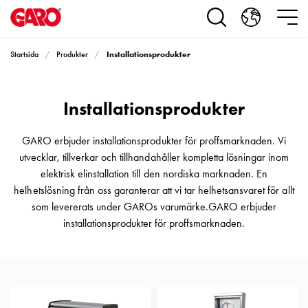
Produkter
Installationsprodukter
Eluttag
Installationsprodukter
Startsida
Produkter
motorvärmare,
camping
och
Installationsprodukter
marin
Eluttag
motorvärmare
GARO erbjuder installationsprodukter för proffsmarknaden. Vi
och
utvecklar, tillverkar och tillhandahåller kompletta lösningar inom
camping
elektrisk elinstallation till den nordiska marknaden. En
PN100
helhetslösning från oss garanterar att vi tar helhetsansvaret för allt
Kapslingar
som levererats under GAROs varumärke.GARO erbjuder
PN100
installationsprodukter för proffsmarknaden.
Plintprofiler
Fundament
och
stolpar
PN100