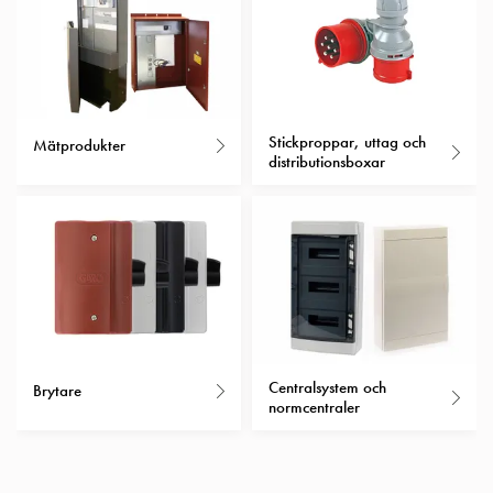
Entity
Heat
Entity
Heat
med
mätning
Stickproppar, uttag och
Mätprodukter
Entity
distributionsboxar
Heat
utan
mätning
Kompaktuttag
MELN
Tid
och
temperaturstyrda
Centralsystem och
Brytare
uttag
normcentraler
Kosterstolpar
Koster
två