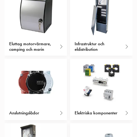
Insatser
Bil
Insatser
Schuko/Uttag
Insatsplåtar
PN100
Eluttag motorvärmare,
Infrastruktur och
camping och marin
eldistribution
Insatser
Camping
Insatser
Bil
Gctrl
Insatser
Camping
Gctrl
Tillbehör
Anslutningslådor
Elektriska komponenter
och
montagedelar
PN100