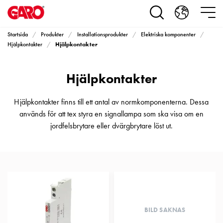
Produkter
Installationsprodukter
Eluttag
Startsida
Produkter
Installationsprodukter
Elektriska komponenter
motorvärmare,
Hjälpkontakter
Hjälpkontakter
camping
och
Hjälpkontakter
marin
Eluttag
motorvärmare
Hjälpkontakter finns till ett antal av normkomponenterna. Dessa
och
används för att tex styra en signallampa som ska visa om en
camping
jordfelsbrytare eller dvärgbrytare löst ut.
PN100
Kapslingar
PN100
Plintprofiler
Fundament
och
stolpar
BILD SAKNAS
PN100