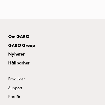
uttag
Koster
tre
uttag
Koster
fyra
Om GARO
uttag
Kosterstolpar
GARO Group
belysning
Infrastruktur
Nyheter
och
Hållbarhet
eldistribution
Lågspänningsfördelning
Kabelskåp
Produkter
med
skensystem
Support
Säkringslastfrånskiljare
Karriär
Tillbehör
och