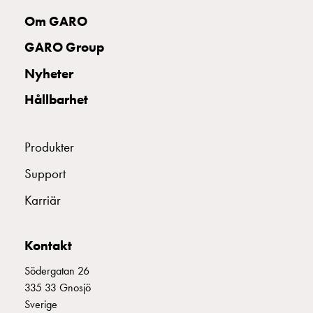
uttag
Om GARO
Koster
tre
GARO Group
uttag
Nyheter
Koster
fyra
Hållbarhet
uttag
Kosterstolpar
belysning
Produkter
Infrastruktur
Support
och
eldistribution
Karriär
Lågspänningsfördelning
Kabelskåp
med
Kontakt
skensystem
Södergatan 26
Säkringslastfrånskiljare
335 33 Gnosjö
Tillbehör
Sverige
och