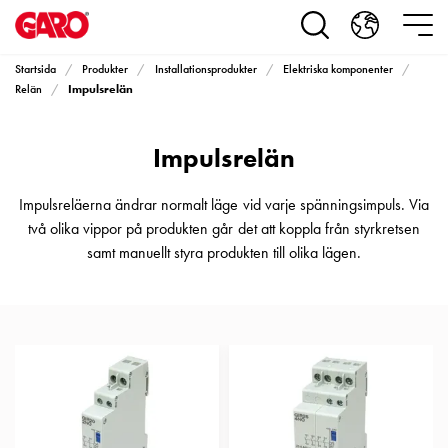
Produkter
Installationsprodukter
Eluttag
Startsida
Produkter
Installationsprodukter
Elektriska komponenter
motorvärmare,
Impulsrelän
Relän
camping
och
Impulsrelän
marin
Eluttag
motorvärmare
Impulsreläerna ändrar normalt läge vid varje spänningsimpuls. Via
och
två olika vippor på produkten går det att koppla från styrkretsen
camping
samt manuellt styra produkten till olika lägen.
PN100
Kapslingar
PN100
Plintprofiler
Fundament
och
stolpar
PN100