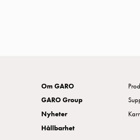
MELN
Tid
och
temperaturstyrda
uttag
Kosterstolpar
Koster
två
uttag
Koster
Om GARO
Prod
tre
GARO Group
Sup
uttag
Koster
Nyheter
Karr
fyra
uttag
Hållbarhet
Kosterstolpar