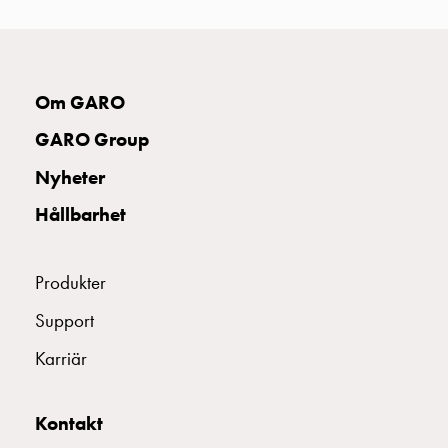
uttag
Koster
tre
uttag
Om GARO
Koster
fyra
GARO Group
uttag
Nyheter
Kosterstolpar
belysning
Hållbarhet
Infrastruktur
och
eldistribution
Produkter
Lågspänningsfördelning
Support
Kabelskåp
med
Karriär
skensystem
Säkringslastfrånskiljare
Tillbehör
Kontakt
och