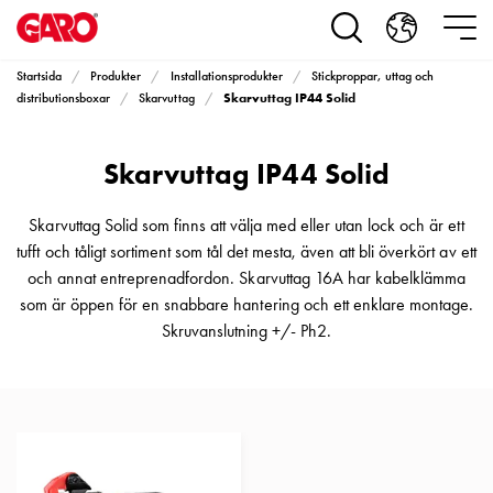
Produkter
Installationsprodukter
Eluttag
Startsida
Produkter
Installationsprodukter
Stickproppar, uttag och
motorvärmare,
Skarvuttag IP44 Solid
distributionsboxar
Skarvuttag
camping
och
Skarvuttag IP44 Solid
marin
Eluttag
motorvärmare
Skarvuttag Solid som finns att välja med eller utan lock och är ett
och
tufft och tåligt sortiment som tål det mesta, även att bli överkört av ett
camping
och annat entreprenadfordon. Skarvuttag 16A har kabelklämma
PN100
som är öppen för en snabbare hantering och ett enklare montage.
Kapslingar
Skruvanslutning +/- Ph2.
PN100
Plintprofiler
Fundament
och
stolpar
PN100