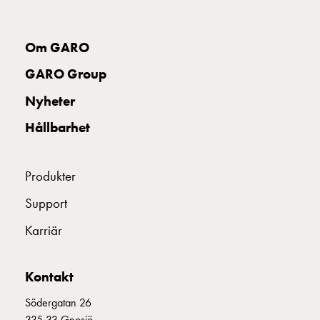
uttag
Koster
tre
Om GARO
uttag
GARO Group
Koster
fyra
Nyheter
uttag
Hållbarhet
Kosterstolpar
belysning
Infrastruktur
Produkter
och
eldistribution
Support
Lågspänningsfördelning
Karriär
Kabelskåp
med
skensystem
Kontakt
Säkringslastfrånskiljare
Tillbehör
Södergatan 26
och
335 33 Gnosjö