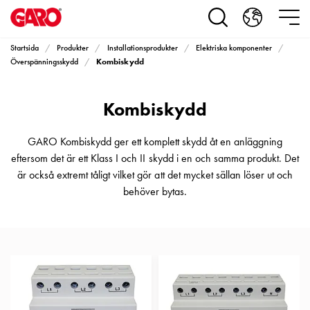
Produkter
Installationsprodukter
Eluttag
Startsida
Produkter
Installationsprodukter
Elektriska komponenter
motorvärmare,
Kombiskydd
Överspänningsskydd
camping
och
Kombiskydd
marin
Eluttag
motorvärmare
GARO Kombiskydd ger ett komplett skydd åt en anläggning
och
eftersom det är ett Klass I och II skydd i en och samma produkt. Det
camping
är också extremt tåligt vilket gör att det mycket sällan löser ut och
PN100
behöver bytas.
Kapslingar
PN100
Plintprofiler
Fundament
och
stolpar
PN100