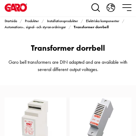
Produkter
Installationsprodukter
Eluttag
Startsida
Produkter
Installationsprodukter
Elektriska komponenter
motorvärmare,
Transformer dorrbell
Automations-, signal- och styranordningar
camping
och
Transformer dorrbell
marin
Eluttag
motorvärmare
Garo bell transformers are DIN adapted and are available with
och
several different output voltages.
camping
PN100
Kapslingar
PN100
Plintprofiler
Fundament
och
stolpar
PN100