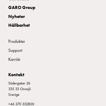
uttag
GARO Group
Koster
tre
Nyheter
uttag
Hållbarhet
Koster
fyra
uttag
Produkter
Kosterstolpar
belysning
Support
Infrastruktur
Karriär
och
eldistribution
Lågspänningsfördelning
Kontakt
Kabelskåp
med
Södergatan 26
skensystem
335 33 Gnosjö
Säkringslastfrånskiljare
Sverige
Tillbehör
+46 370 332800
och