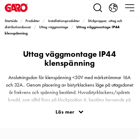
Produkter
Installationsprodukter
Eluttag
Startsida
Produkter
Installationsprodukter
Stickproppar, uttag och
motorvärmare,
Uttag väggmontage IP44
distributionsboxar
Uttag väggmontage
camping
klenspänning
och
marin
Uttag väggmontage IP44
Eluttag
klenspänning
motorvärmare
och
Anslutningsdon för klenspänning <50V med märkströmmar 16A
camping
och 32A.. Genom placering av bistyrklackens läge på uttagsdonet
PN100
är frekvens och spänning bestämd. Huvudstyrklackens/spårets
Kapslingar
bredd, som alltid finns på klockposition 6, bestäms beroende på
PN100
respektive ström, 16A (brett utförande) eller 32A (smalt utförande).
Plintprofiler
Läs mer
Detta för att förhindra att stickpropp 32A med smalt spår, skall
Fundament
kunna anslutas till uttag 16A med bred klack.
och
stolpar
PN100