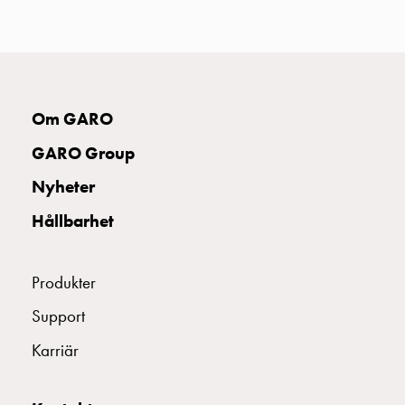
uttag
Koster
tre
uttag
Koster
Om GARO
fyra
uttag
GARO Group
Kosterstolpar
belysning
Nyheter
Infrastruktur
Hållbarhet
och
eldistribution
Lågspänningsfördelning
Produkter
Kabelskåp
med
Support
skensystem
Karriär
Säkringslastfrånskiljare
Tillbehör
och