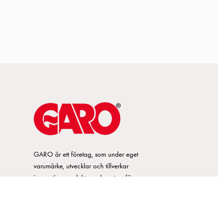
GARO är ett företag, som under eget
varumärke, utvecklar och tillverkar
innovativa produkter och system för
elinstallationsmarknaden. GARO har ett
brett sortiment och är marknadsledande
inom ett flertal produktområden.