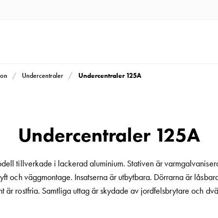
Undercentraler 125A
ion
Undercentraler
Undercentraler 125A
ll tillverkade i lackerad aluminium. Stativen är varmgalvaniser
yft och väggmontage. Insatserna är utbytbara. Dörrarna är låsbar
t är rostfria. Samtliga uttag är skydade av jordfelsbrytare och dv