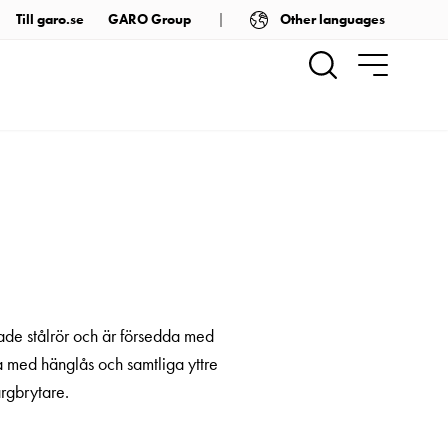
Other languages
Till garo.se
GARO Group
ade stålrör och är försedda med
a med hänglås och samtliga yttre
ärgbrytare.