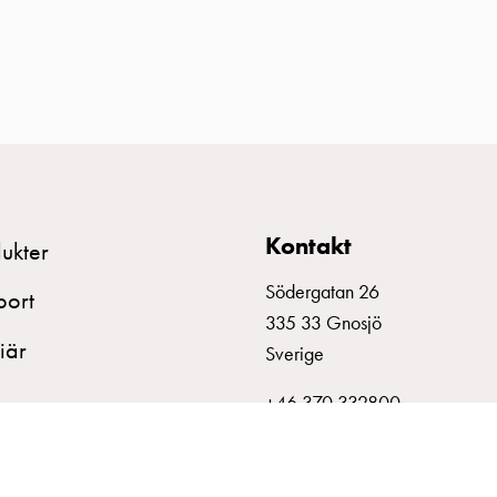
Kontakt
ukter
Södergatan 26
port
335 33 Gnosjö
iär
Sverige
+46 370 332800
info@garo.se