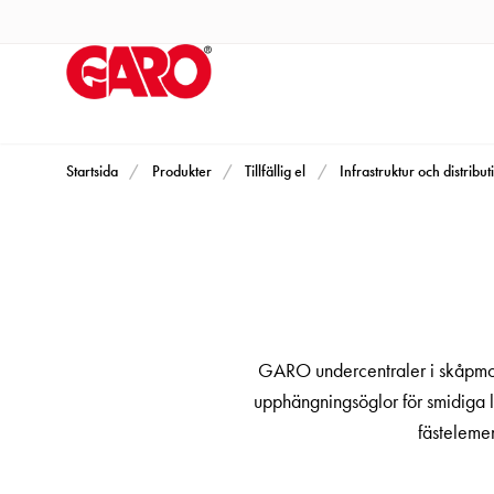
Produkter
Installationsprodukter
Eluttag
motorvärmare,
camping
och
Startsida
Produkter
Tillfällig el
Infrastruktur och distribut
marin
Eluttag
motorvärmare
och
camping
PN100
GARO undercentraler i skåpmode
Kapslingar
upphängningsöglor för smidiga l
PN100
fästelemen
Plintprofiler
Fundament