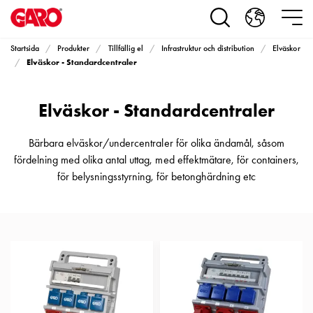
Produkter
Installationsprodukter
Eluttag
Startsida
Produkter
Tillfällig el
Infrastruktur och distribution
Elväskor
motorvärmare,
Elväskor - Standardcentraler
camping
och
Elväskor - Standardcentraler
marin
Eluttag
motorvärmare
Bärbara elväskor/undercentraler för olika ändamål, såsom
och
fördelning med olika antal uttag, med effektmätare, för containers,
camping
för belysningsstyrning, för betonghärdning etc
PN100
Kapslingar
PN100
Plintprofiler
Fundament
och
stolpar
PN100