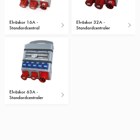
Insatser
Bil
Insatser
Elväskor 16A -
Elväskor 32A -
Standardcentral
Standardcentraler
Schuko/Uttag
Insatsplåtar
PN100
Insatser
Camping
Insatser
Bil
Gctrl
Insatser
Elväskor 63A -
Camping
Standardcentraler
Gctrl
Tillbehör
och
montagedelar
PN100