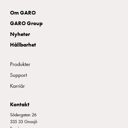
uttag
Koster
Om GARO
tre
GARO Group
uttag
Koster
Nyheter
fyra
Hållbarhet
uttag
Kosterstolpar
belysning
Produkter
Infrastruktur
och
Support
eldistribution
Karriär
Lågspänningsfördelning
Kabelskåp
med
Kontakt
skensystem
Säkringslastfrånskiljare
Södergatan 26
Tillbehör
335 33 Gnosjö
och