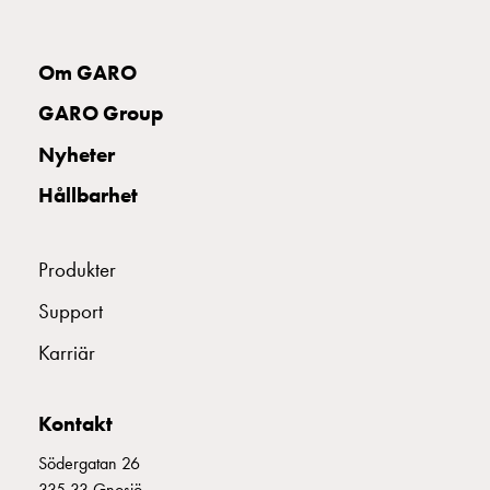
uttag
Koster
tre
Om GARO
uttag
GARO Group
Koster
fyra
Nyheter
uttag
Hållbarhet
Kosterstolpar
belysning
Infrastruktur
Produkter
och
eldistribution
Support
Lågspänningsfördelning
Karriär
Kabelskåp
med
skensystem
Kontakt
Säkringslastfrånskiljare
Tillbehör
Södergatan 26
och
335 33 Gnosjö