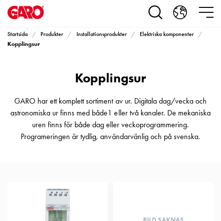
Produkter
Installationsprodukter
Eluttag
Startsida
Produkter
Installationsprodukter
Elektriska komponenter
motorvärmare,
Kopplingsur
camping
och
Kopplingsur
marin
Eluttag
motorvärmare
GARO har ett komplett sortiment av ur. Digitala dag/vecka och
och
astronomiska ur finns med både1 eller två kanaler. De mekaniska
camping
uren finns för både dag eller veckoprogrammering.
PN100
Programeringen är tydlig, användarvänlig och på svenska.
Kapslingar
PN100
Plintprofiler
Fundament
och
stolpar
PN100
BILD SAKNAS