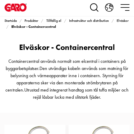
Produkter
Installationsprodukter
Eluttag
Startsida
Produkter
Tillfällig el
Infrastruktur och distribution
Elväskor
motorvärmare,
Elväskor - Containercentral
camping
och
Elväskor - Containercentral
marin
Eluttag
motorvärmare
Containercentral används normalt som elcentral i containers på
och
byggarbetsplatser.Den utvändiga kabeln används som matning för
camping
belysning och värmeapparater inne i containern. Styrning för
PN100
apparaterna sker via den monterade strömbrytaren på
Kapslingar
centralen.Utrustad med integrerat handtag som tål tuffa miljöer och
PN100
rejäl låsbar lucka med slitstark fjäder.
Plintprofiler
Fundament
och
stolpar
PN100