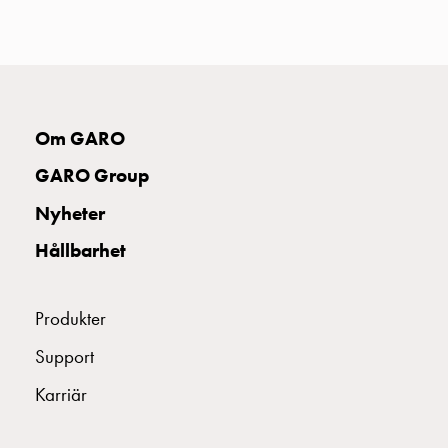
uttag
Koster
tre
uttag
Koster
fyra
Om GARO
uttag
GARO Group
Kosterstolpar
belysning
Nyheter
Infrastruktur
Hållbarhet
och
eldistribution
Lågspänningsfördelning
Produkter
Kabelskåp
med
Support
skensystem
Karriär
Säkringslastfrånskiljare
Tillbehör
och