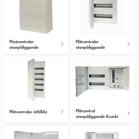
Insatser
Bil
Insatser
Schuko/Uttag
Insatsplåtar
Plastcentraler
Plåtcentraler
PN100
utanpåliggande
utanpåliggande
Insatser
Camping
Insatser
Bil
Gctrl
Insatser
Camping
Gctrl
Tillbehör
Plåtcentral
Plåtcentraler infällda
utanpåliggande Kombi
och
montagedelar
PN100