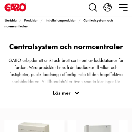
Produkter
Installationsprodukter
Eluttag
Centralsystem och
Startsida
Produkter
Installationsprodukter
motorvärmare,
normcentraler
camping
och
Centralsystem och normcentraler
marin
Eluttag
motorvärmare
GARO erbjuder ett unikt och brett sortiment av laddstationer för
och
fordon. Våra produkter finns från laddboxar till villan och
camping
fastigheter, publik laddning i offentlig miljö till den högeffektiva
PN100
snabbladdaren. Vi tillhandahåller även smarta lösningar för
Kapslingar
övervakning och debitering och vill på så sätt erbjuda en
Läs mer
PN100
helhetslösning för kunden. Välkommen till Nordens ledande
Plintprofiler
leverantör av laddinfrastruktur för elfordon.
Fundament
och
stolpar
PN100