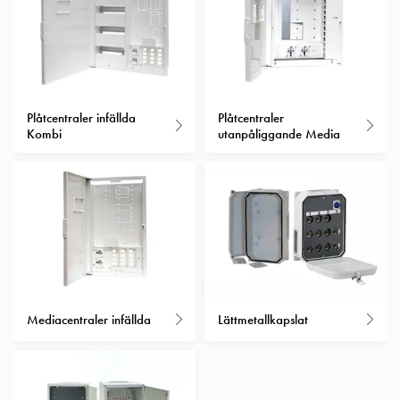
Entity
Heat
Entity
Heat
med
mätning
Plåtcentraler infällda
Plåtcentraler
Entity
Kombi
utanpåliggande Media
Heat
utan
mätning
Kompaktuttag
MELN
Tid
och
temperaturstyrda
Mediacentraler infällda
Lättmetallkapslat
uttag
Kosterstolpar
Koster
två