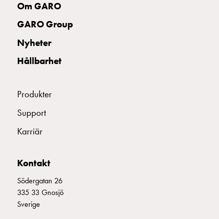
Om GARO
montagedelar
Kabelskåp
GARO Group
Kabelskåp
Nyheter
utan
mätning
Hållbarhet
Tomt
kabelskåp
Kabelskåp
Produkter
norm
Support
Kabelskåp
för
Karriär
mätare
och
Kontakt
reservkraft
Kabelskåp
Södergatan 26
för
335 33 Gnosjö
mätare
Sverige
Fördelningsskåp