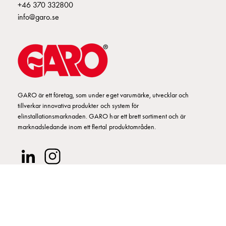
Fundament
+46 370 332800
och
info@garo.se
stolpar
Fördelningsskåp
mätare
Gatubelysningsskåp
Gatubelysningsskåp
extern
GARO är ett företag, som under eget varumärke, utvecklar och
matning
tillverkar innovativa produkter och system för
Gatubelysningsskåp
elinstallationsmarknaden. GARO har ett brett sortiment och är
astro
marknadsledande inom ett flertal produktområden.
Kabelskåp
E-
mobility
Kabelskåp
E-
mobility
med
mätning
© GARO AB 2026