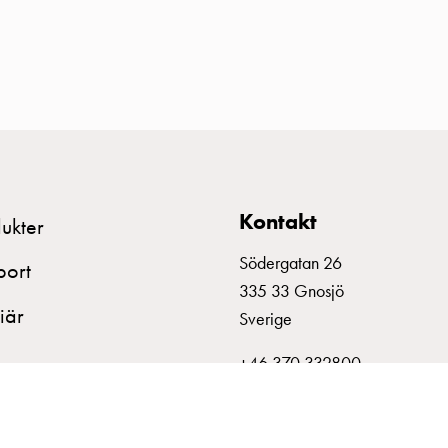
Kontakt
ukter
Södergatan 26
port
335 33 Gnosjö
iär
Sverige
+46 370 332800
info@garo.se