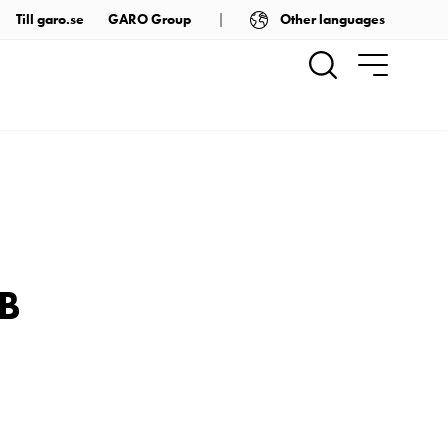
Other languages
Till garo.se
GARO Group
 B