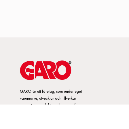
GARO är ett företag, som under eget
varumärke, utvecklar och tillverkar
innovativa produkter och system för
elinstallationsmarknaden. GARO har ett
brett sortiment och är marknadsledande
inom ett flertal produktområden.