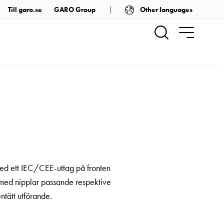
Other languages
Till garo.se
GARO Group
med ett IEC/CEE-uttag på fronten
med nipplar passande respektive
ntätt utförande.