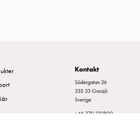
Kontakt
ukter
Södergatan 26
port
335 33 Gnosjö
iär
Sverige
+46 370 332800
info@garo.se