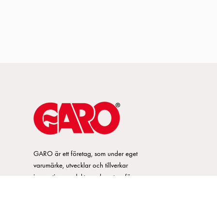
GARO är ett företag, som under eget
varumärke, utvecklar och tillverkar
innovativa produkter och system för
elinstallationsmarknaden. GARO har ett
brett sortiment och är marknadsledande
inom ett flertal produktområden.