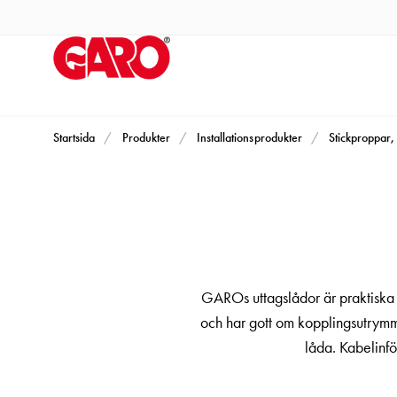
Produkter
Installationsprodukter
Eluttag
motorvärmare,
camping
och
Startsida
Produkter
Installationsprodukter
Stickproppar, 
marin
Eluttag
motorvärmare
och
camping
PN100
GAROs uttagslådor är praktiska 
Kapslingar
och har gott om kopplingsutrym
PN100
låda. Kabelinfö
Plintprofiler
Fundament