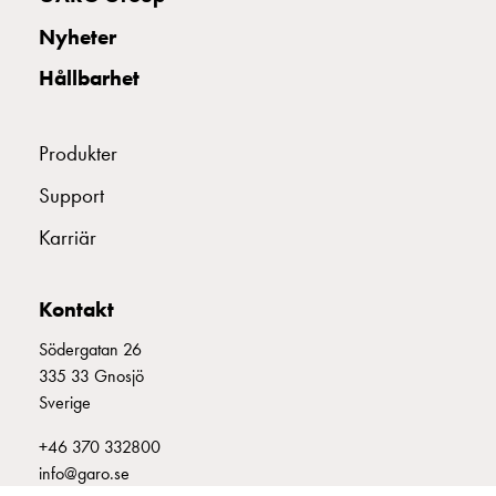
uttag
Nyheter
Koster
tre
Hållbarhet
uttag
Koster
fyra
Produkter
uttag
Support
Kosterstolpar
belysning
Karriär
Infrastruktur
och
eldistribution
Kontakt
Lågspänningsfördelning
Södergatan 26
Kabelskåp
335 33 Gnosjö
med
Sverige
skensystem
Säkringslastfrånskiljare
+46 370 332800
Tillbehör
info@garo.se
och