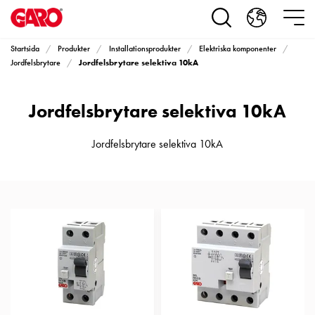
Produkter
Installationsprodukter
Eluttag
Startsida
Produkter
Installationsprodukter
Elektriska komponenter
motorvärmare,
Jordfelsbrytare selektiva 10kA
Jordfelsbrytare
camping
och
Jordfelsbrytare selektiva 10kA
marin
Eluttag
motorvärmare
Jordfelsbrytare selektiva 10kA
och
camping
PN100
Kapslingar
PN100
Plintprofiler
Fundament
och
stolpar
PN100