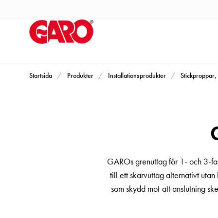
Produkter
Installationsprodukter
Eluttag
motorvärmare,
camping
och
Startsida
Produkter
Installationsprodukter
Stickproppar, 
marin
Eluttag
motorvärmare
och
camping
PN100
GAROs grenuttag för 1- och 3-fas
Kapslingar
till ett skarvuttag alternativt 
PN100
som skydd mot att anslutning sker
Plintprofiler
Fundament