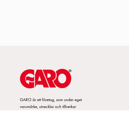
GARO är ett företag, som under eget
varumärke, utvecklar och tillverkar
innovativa produkter och system för
elinstallationsmarknaden. GARO har ett
brett sortiment och är marknadsledande