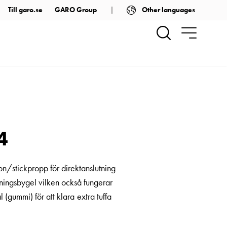
Other languages
Till garo.se
GARO Group
4
n/stickpropp för direktanslutning
gningsbygel vilken också fungerar
 (gummi) för att klara extra tuffa