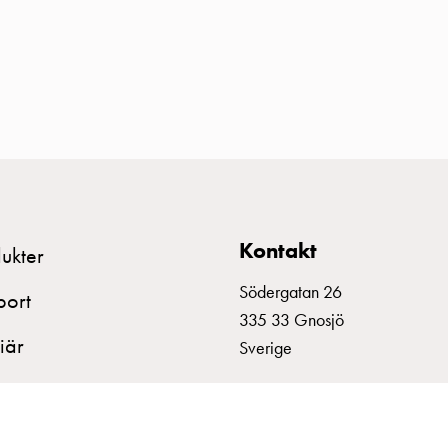
Kontakt
ukter
Södergatan 26
port
335 33 Gnosjö
iär
Sverige
+46 370 332800
info@garo.se