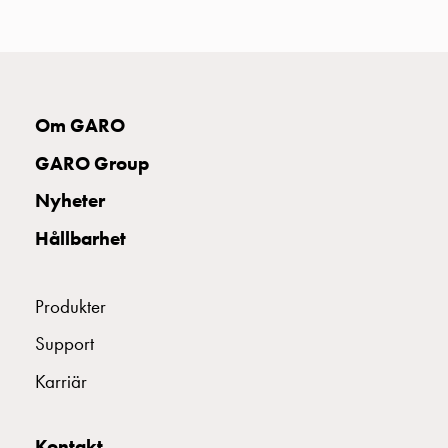
uttag
Koster
tre
uttag
Koster
Om GARO
fyra
uttag
GARO Group
Kosterstolpar
Nyheter
belysning
Infrastruktur
Hållbarhet
och
eldistribution
Lågspänningsfördelning
Produkter
Kabelskåp
Support
med
skensystem
Karriär
Säkringslastfrånskiljare
Tillbehör
och
Kontakt