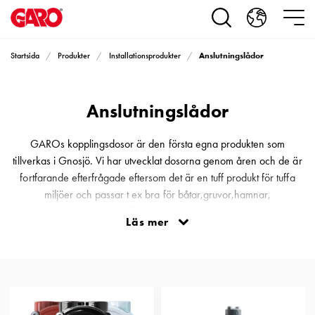
Produkter
Installationsprodukter
Eluttag
Anslutningslådor
Startsida
Produkter
Installationsprodukter
motorvärmare,
camping
och
Anslutningslådor
marin
Eluttag
motorvärmare
GAROs kopplingsdosor är den första egna produkten som
och
tillverkas i Gnosjö. Vi har utvecklat dosorna genom åren och de är
camping
fortfarande efterfrågade eftersom det är en tuff produkt för tuffa
PN100
miljöer och passar t ex bra för båtar,gruvor,hamnar,
Kapslingar
lantbruksmiljöer,speciella industrier Vår golvdosa i mässing
Läs mer
PN100
tillverkas och säljs för allmänna miljöer där man behöver ett eluttag.
Plintprofiler
Golvdosorna finns även utrustade med ett datauttag om man t ex
Fundament
skulle behöva ett fast datauttag.
och
stolpar
PN100