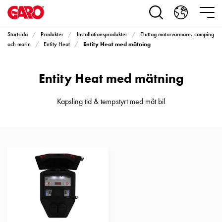
Produkter
Installationsprodukter
Eluttag
Startsida
Produkter
Installationsprodukter
Eluttag motorvärmare, camping
motorvärmare,
Entity Heat med mätning
och marin
Entity Heat
camping
och
Entity Heat med mätning
marin
Eluttag
motorvärmare
Kapsling tid & tempstyrt med mät bil
och
camping
PN100
Kapslingar
PN100
Plintprofiler
Fundament
och
stolpar
PN100