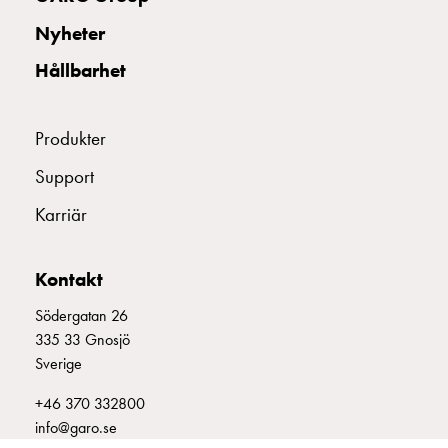
uttag
Nyheter
Koster
tre
Hållbarhet
uttag
Koster
fyra
Produkter
uttag
Support
Kosterstolpar
belysning
Karriär
Infrastruktur
och
eldistribution
Kontakt
Lågspänningsfördelning
Södergatan 26
Kabelskåp
335 33 Gnosjö
med
Sverige
skensystem
Säkringslastfrånskiljare
+46 370 332800
Tillbehör
info@garo.se
och