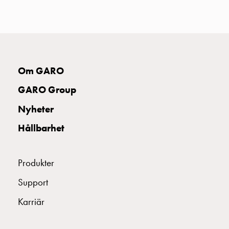
uttag
Koster
tre
uttag
Koster
fyra
Om GARO
uttag
GARO Group
Kosterstolpar
belysning
Nyheter
Infrastruktur
Hållbarhet
och
eldistribution
Lågspänningsfördelning
Produkter
Kabelskåp
med
Support
skensystem
Karriär
Säkringslastfrånskiljare
Tillbehör
och