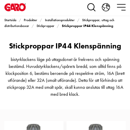
Produkter
Installationsprodukter
Eluttag
Startsida
Produkter
Installationsprodukter
Stickproppar, uttag och
motorvärmare,
Stickproppar IP44 Klenspänning
distributionsboxar
Stickproppar
camping
och
Stickproppar IP44 Klenspänning
marin
Eluttag
motorvärmare
bistyrklackens läge på uttagsdonet är frekvens och spänning
och
bestämd. Huvudstyrklackens/spårets bredd, som alltid finns på
camping
klockposition 6, bestäms beroende på respektive ström, 16A (brett
PN100
utförande) eller 32A (smalt utförande). Detta för att förhindra att
Kapslingar
stickpropp 32A med smalt spår, skall kunna anslutas till uttag 16A
PN100
med bred klack.
Plintprofiler
Fundament
och
stolpar
PN100