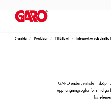
Produkter
Installationsprodukter
Eluttag
motorvärmare,
camping
och
Startsida
Produkter
Tillfällig el
Infrastruktur och distribut
marin
Eluttag
motorvärmare
och
camping
PN100
GARO undercentraler i skåpmode
Kapslingar
upphängningsöglor för smidiga l
PN100
fästelemen
Plintprofiler
Fundament