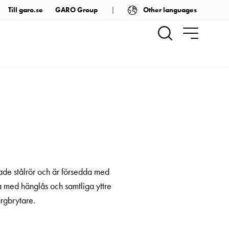
Other languages
Till garo.se
GARO Group
ade stålrör och är försedda med
a med hänglås och samtliga yttre
ärgbrytare.