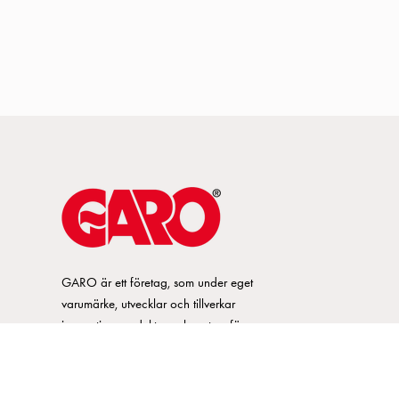
GARO är ett företag, som under eget
varumärke, utvecklar och tillverkar
innovativa produkter och system för
elinstallationsmarknaden. GARO har ett
brett sortiment och är marknadsledande
inom ett flertal produktområden.