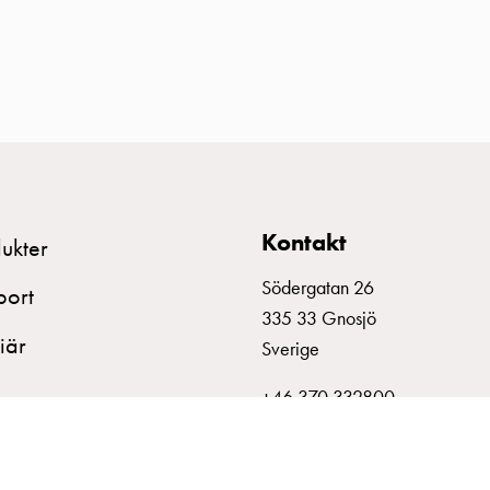
Kontakt
ukter
Södergatan 26
port
335 33 Gnosjö
iär
Sverige
+46 370 332800
info@garo.se