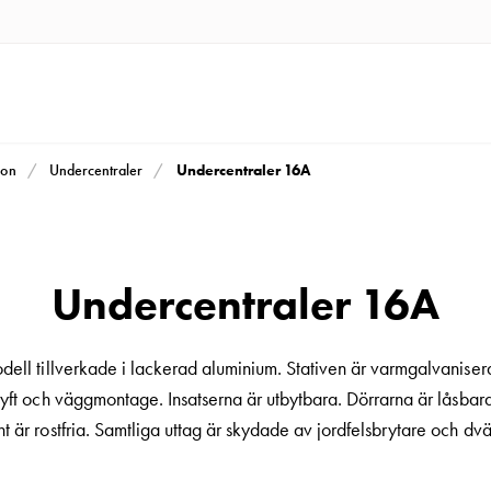
Undercentraler 16A
ion
Undercentraler
Undercentraler 16A
ll tillverkade i lackerad aluminium. Stativen är varmgalvaniser
yft och väggmontage. Insatserna är utbytbara. Dörrarna är låsbar
t är rostfria. Samtliga uttag är skydade av jordfelsbrytare och dv