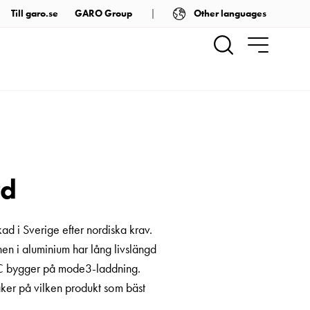
Other languages
Till garo.se
GARO Group
rd
kad i Sverige efter nordiska krav.
nen i aluminium har lång livslängd
r AC bygger på mode3-laddning.
äker på vilken produkt som bäst