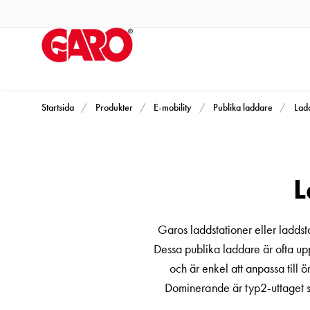
Produkter
Installationsprodukter
Eluttag
motorvärmare,
camping
och
Startsida
Produkter
E-mobility
Publika laddare
Lad
marin
Eluttag
motorvärmare
L
och
camping
PN100
Garos laddstationer eller laddsto
Kapslingar
Dessa publika laddare är ofta upp
PN100
och är enkel att anpassa till
Plintprofiler
Dominerande är typ2-uttaget so
Fundament