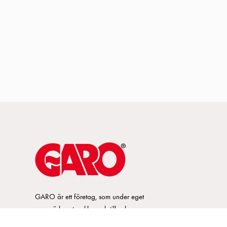
GARO är ett företag, som under eget
varumärke, utvecklar och tillverkar
innovativa produkter och system för