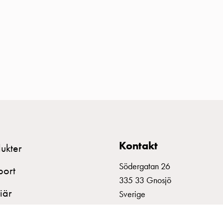
Kontakt
ukter
Södergatan 26
port
335 33 Gnosjö
iär
Sverige
+46 370 332800