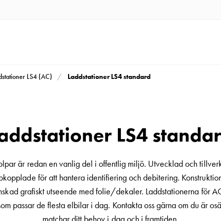
Laddstationer LS4 standard
dstationer LS4 (AC)
addstationer LS4 standa
lpar är redan en vanlig del i offentlig miljö. Utvecklad och tillver
kopplade för att hantera identifiering och debitering. Konstruktio
 önskad grafiskt utseende med folie/dekaler. Laddstationerna fö
m passar de flesta elbilar i dag. Kontakta oss gärna om du är os
matchar ditt behov i dag och i framtiden.