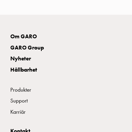
uttag
Koster
tre
uttag
Koster
Om GARO
fyra
uttag
GARO Group
Kosterstolpar
Nyheter
belysning
Infrastruktur
Hållbarhet
och
eldistribution
Lågspänningsfördelning
Produkter
Kabelskåp
Support
med
skensystem
Karriär
Säkringslastfrånskiljare
Tillbehör
Kontakt
och