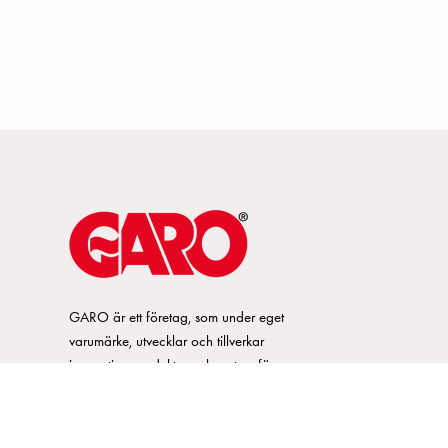
GARO är ett företag, som under eget
varumärke, utvecklar och tillverkar
innovativa produkter och system för
elinstallationsmarknaden. GARO har ett
brett sortiment och är marknadsledande
inom ett flertal produktområden.