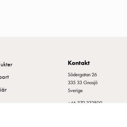
Kontakt
ukter
Södergatan 26
port
335 33 Gnosjö
iär
Sverige
+46 370 332800
info@garo.se