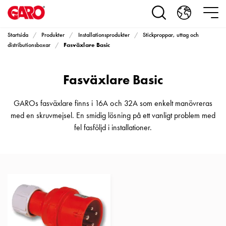
Produkter
Installationsprodukter
Eluttag
Startsida
Produkter
Installationsprodukter
Stickproppar, uttag och
motorvärmare,
Fasväxlare Basic
distributionsboxar
camping
och
Fasväxlare Basic
marin
Eluttag
motorvärmare
GAROs fasväxlare finns i 16A och 32A som enkelt manövreras
och
med en skruvmejsel. En smidig lösning på ett vanligt problem med
camping
fel fasföljd i installationer.
PN100
Kapslingar
PN100
Plintprofiler
Fundament
och
stolpar
PN100