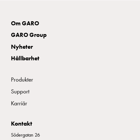
uttag
Koster
tre
Om GARO
uttag
Koster
GARO Group
fyra
Nyheter
uttag
Kosterstolpar
Hållbarhet
belysning
Infrastruktur
och
Produkter
eldistribution
Support
Lågspänningsfördelning
Kabelskåp
Karriär
med
skensystem
Kontakt
Säkringslastfrånskiljare
Tillbehör
Södergatan 26
och