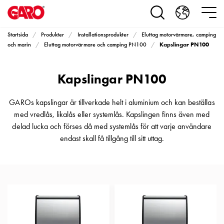
Produkter
Installationsprodukter
Eluttag
Startsida
Produkter
Installationsprodukter
Eluttag motorvärmare, camping
motorvärmare,
Kapslingar PN100
och marin
Eluttag motorvärmare och camping PN100
camping
och
Kapslingar PN100
marin
Eluttag
motorvärmare
GAROs kapslingar är tillverkade helt i aluminium och kan beställas
och
med vredlås, likalås eller systemlås. Kapslingen finns även med
camping
delad lucka och förses då med systemlås för att varje användare
PN100
endast skall få tillgång till sitt uttag.
Kapslingar
PN100
Plintprofiler
Fundament
och
stolpar
PN100