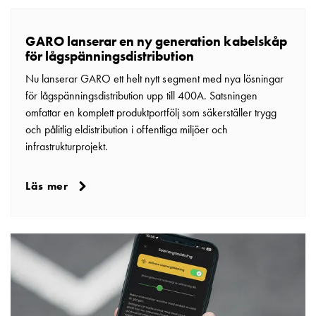
som
energicentral:
En
GARO lanserar en ny generation kabelskåp
introduktion
för lågspänningsdistribution
till
Nu lanserar GARO ett helt nytt segment med nya lösningar
V2X,
för lågspänningsdistribution upp till 400A. Satsningen
V2G,
omfattar en komplett produktportfölj som säkerställer trygg
V2H
och pålitlig eldistribution i offentliga miljöer och
och
infrastrukturprojekt.
V2L
Från
Läs mer
trädet
till
GARO
Entity
–
GAROs
resa
inom