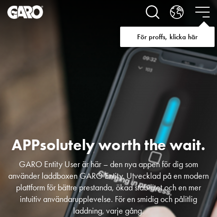
Lösningar
för
Elbilsladdning
För proffs, klicka här
villa
Elbilsladdning
bostadsrättsförening
Elbilsladdning
företag
Elbilsladdning
publika
miljöer
Marina
APPsolutely worth the wait.
Villan
Campingplatser
GARO Entity User är här – den nya appen för dig som
Motorvärmare
använder laddboxen GARO Entity. Utvecklad på en modern
Tung
plattform för bättre prestanda, ökad stabilitet och en mer
fordonstrafik
intuitiv användarupplevelse. För en smidig och pålitlig
Produkter
laddning, varje gång.
Laddboxar