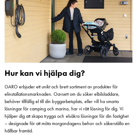
Betalstationer
Support
Hitta
återförsäljare
Kunskap
Ordlista
elbilsladdning
Skillnaden
på
AC-
Hur kan vi hjälpa dig?
och
DC
GARO erbjuder ett unikt och brett sortiment av produkter för
laddning
elinstallationsmarknaden. Oavsett om du söker elbilsladdare,
Varför
behöver tillfällig el till din byggarbetsplats, eller vill ha smarta
ska
lösningar för camping och marina, har vi rätt lösning för dig. Vi
du
hjälper dig att skapa trygga och elsäkra lösningar för din fastighet
ladda
– designade för att möta morgondagens behov och säkerställa en
i
hållbar framtid.
laddbox