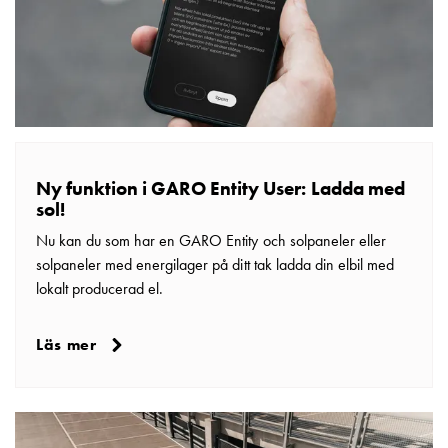
elbilsladdning
En
guide
till
elbilsladdning
För
proffs
GARO
Ny funktion i GARO Entity User: Ladda med
Group
sol!
Om
Nu kan du som har en GARO Entity och solpaneler eller
GARO
solpaneler med energilager på ditt tak ladda din elbil med
Nyheter
lokalt producerad el.
Hållbarhet
ISO
Läs mer
-
certifikat
Media
Karriär
Lediga