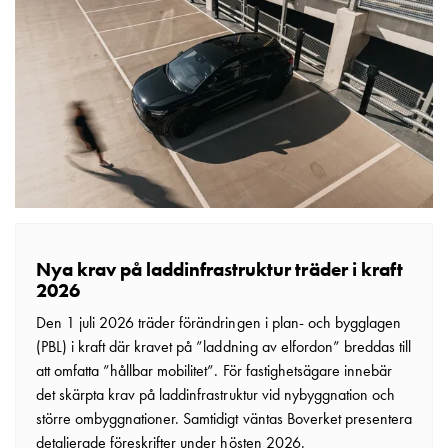
tjänster
Intresseanmälan
Vi
som
jobbar
på
GARO
Studentsida
Produkter
till
gymnasieskolor
Nya krav på laddinfrastruktur träder i kraft
Stories
2026
Integritetspolicy
Den 1 juli 2026 träder förändringen i plan- och bygglagen
Ladda
(PBL) i kraft där kravet på ”laddning av elfordon” breddas till
ner
att omfatta ”hållbar mobilitet”. För fastighetsägare innebär
Svenska
det skärpta krav på laddinfrastruktur vid nybyggnation och
English
större ombyggnationer. Samtidigt väntas Boverket presentera
detaljerade föreskrifter under hösten 2026.