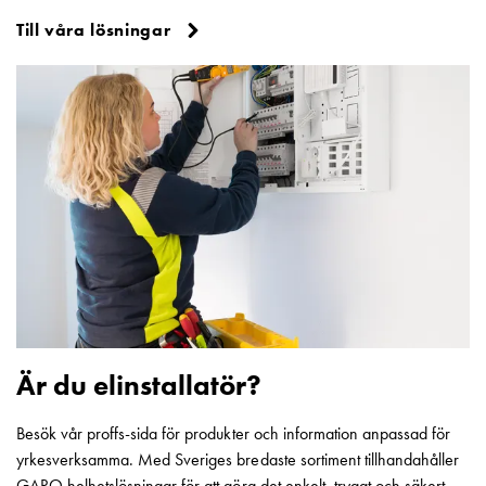
och
Till våra lösningar
inte
i
vägguttag?
Välj
rätt
laddbox
till
din
elbil
Standarder
och
certifikat
för
laddboxar
Är du elinstallatör?
Guide:
Installera
Besök vår proffs-sida för produkter och information anpassad för
laddboxar
yrkesverksamma. Med Sveriges bredaste sortiment tillhandahåller
till
GARO helhetslösningar för att göra det enkelt, tryggt och säkert