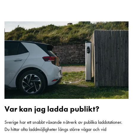
tjänster
Intresseanmälan
Vi
som
jobbar
på
GARO
Studentsida
Produkter
till
gymnasieskolor
Stories
Integritetspolicy
Ladda
ner
Var kan jag ladda publikt?
Svenska
English
Sverige har ett snabbt växande nätverk av publika laddstationer.
Du hittar ofta laddmöjligheter längs större vägar och vid