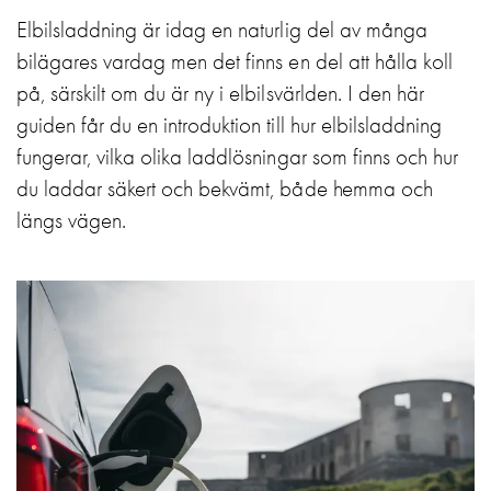
Motorvärmare
Elbilsladdning är idag en naturlig del av många
Laddstationer
bilägares vardag men det finns en del att hålla koll
(AC)
på, särskilt om du är ny i elbilsvärlden. I den här
Laddstationer
guiden får du en introduktion till hur elbilsladdning
43kW
(AC)
fungerar, vilka olika laddlösningar som finns och hur
Mätarskåp
du laddar säkert och bekvämt, både hemma och
Camping
längs vägen.
Marina
Energimätare
för
solceller,
hem
och
fastigheter
Laddkabel
Laddstation
RAPID