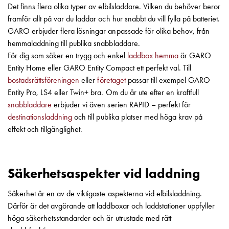
Det finns flera olika typer av elbilsladdare. Vilken du behöver beror
din
framför allt på var du laddar och hur snabbt du vill fylla på batteriet.
bostadsrättsförening
GARO erbjuder flera lösningar anpassade för olika behov, från
Vad
hemmaladdning till publika snabbladdare.
är
För dig som söker en trygg och enkel
laddbox hemma
är GARO
destinationsladdning?
Entity Home eller GARO Entity Compact ett perfekt val. Till
Ladda
bostadsrättsföreningen
eller
företaget
passar till exempel GARO
elbilen
Entity Pro, LS4 eller Twin+ bra. Om du är ute efter en kraftfull
i
snabbladdare
erbjuder vi även serien RAPID – perfekt för
oväder
destinationsladdning
och till publika platser med höga krav på
Att
effekt och tillgänglighet.
tänka
på
inför
installation
Säkerhetsaspekter vid laddning
av
Säkerhet är en av de viktigaste aspekterna vid elbilsladdning.
laddbox
Därför är det avgörande att laddboxar och laddstationer uppfyller
hemma
höga säkerhetsstandarder och är utrustade med rätt
Elbilen