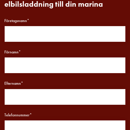
elbilsladdning till din marina
Motorvärmare
Laddstationer
(AC)
Företagsnamn*
Laddstationer
43kW
(AC)
Mätarskåp
Förnamn*
Camping
Marina
Energimätare
för
solceller,
Efternamn*
hem
och
fastigheter
Laddkabel
Telefonnummer*
Laddstation
RAPID