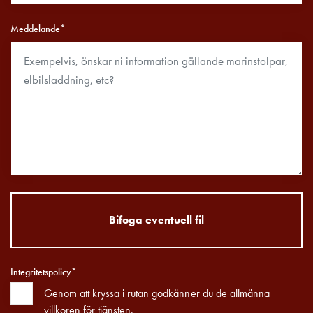
och
inte
Meddelande*
i
vägguttag?
Välj
rätt
laddbox
till
din
elbil
Standarder
och
certifikat
Bifoga eventuell fil
för
laddboxar
Guide:
Integritetspolicy*
Installera
Genom att kryssa i rutan godkänner du de allmänna
laddboxar
villkoren för tjänsten.
till