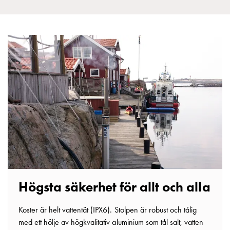
som
energicentral:
En
introduktion
till
V2X,
V2G,
V2H
och
V2L
Från
trädet
till
GARO
Entity
Högsta säkerhet för allt och alla
–
GAROs
Koster är helt vattentät (IPX6). Stolpen är robust och tålig
resa
med ett hölje av högkvalitativ aluminium som tål salt, vatten
inom