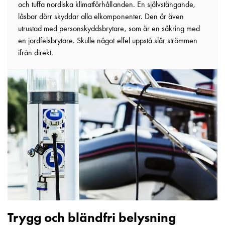
och tuffa nordiska klimatförhållanden. En självstängande,
elbilsladdning
låsbar dörr skyddar alla elkomponenter. Den är även
En
utrustad med personskyddsbrytare, som är en säkring med
guide
en jordfelsbrytare. Skulle något elfel uppstå slår strömmen
till
ifrån direkt.
elbilsladdning
För
proffs
GARO
Group
Om
GARO
Nyheter
Hållbarhet
ISO
-
certifikat
Media
Karriär
Trygg och bländfri belysning
Lediga