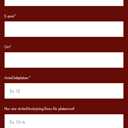
Betalstationer
Support
Hitta
E-post*
återförsäljare
Kunskap
Ordlista
elbilsladdning
Ort*
Skillnaden
på
AC-
och
DC
Antal båtplatser*
laddning
Varför
ska
du
Hur stor strömförsörjning finns för platserna?
ladda
i
laddbox