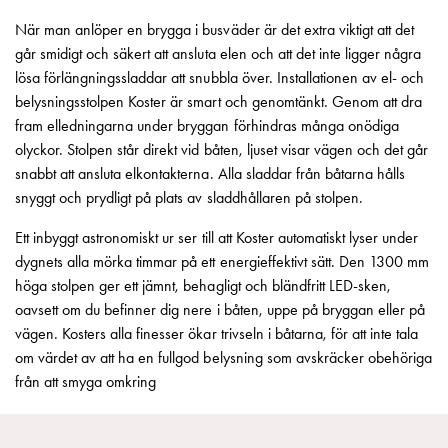
tjänster
När man anlöper en brygga i busväder är det extra viktigt att det
Intresseanmälan
går smidigt och säkert att ansluta elen och att det inte ligger några
Vi
lösa förlängningssladdar att snubbla över. Installationen av el- och
som
belysningsstolpen Koster är smart och genomtänkt. Genom att dra
jobbar
fram elledningarna under bryggan förhindras många onödiga
på
olyckor. Stolpen står direkt vid båten, ljuset visar vägen och det går
GARO
snabbt att ansluta elkontakterna. Alla sladdar från båtarna hålls
Studentsida
snyggt och prydligt på plats av sladdhållaren på stolpen.
Produkter
till
Ett inbyggt astronomiskt ur ser till att Koster automatiskt lyser under
gymnasieskolor
dygnets alla mörka timmar på ett energieffektivt sätt. Den 1300 mm
Stories
höga stolpen ger ett jämnt, behagligt och bländfritt LED-sken,
Integritetspolicy
oavsett om du befinner dig nere i båten, uppe på bryggan eller på
Ladda
vägen. Kosters alla finesser ökar trivseln i båtarna, för att inte tala
ner
om värdet av att ha en fullgod belysning som avskräcker obehöriga
Svenska
från att smyga omkring
English