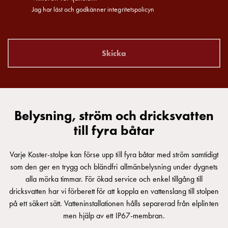
Jag har läst och godkänner integritetspolicyn
din
bostadsrättsförening
Vad
är
Skicka
destinationsladdning?
Ladda
elbilen
i
oväder
​​​​​​​Belysning, ström och dricksvatten
Att
till fyra båtar
tänka
på
Varje Koster-stolpe kan förse upp till fyra båtar med ström samtidigt
inför
som den ger en trygg och bländfri allmänbelysning under dygnets
installation
alla mörka timmar. För ökad service och enkel tillgång till
av
dricksvatten har vi förberett för att koppla en vattenslang till stolpen
laddbox
på ett säkert sätt. Vatteninstallationen hålls separerad från elplinten
hemma
men hjälp av ett IP67-membran.
Elbilen