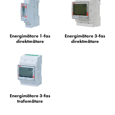
Motorvärmare
Laddstationer
(AC)
Laddstationer
43kW
Energimätare 1-fas
Energimätare 3-fas
(AC)
direktmätare
direktmätare
Mätarskåp
Camping
Marina
Energimätare
för
solceller,
hem
och
fastigheter
Energimätare 3-fas
Laddkabel
trafomätare
Laddstation
RAPID