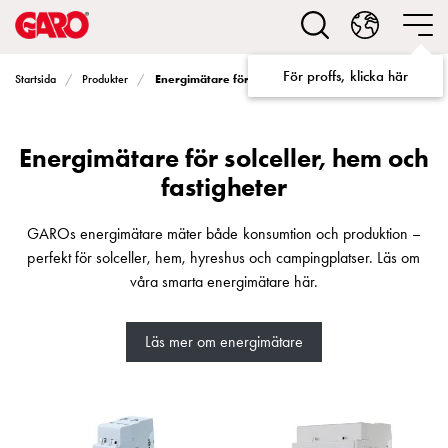
Lösningar
för
Elbilsladdning
För proffs, klicka här
Energimätare för solceller, hem och fastigheter
Startsida
Produkter
villa
Elbilsladdning
bostadsrättsförening
Energimätare för solceller, hem och
Elbilsladdning
företag
fastigheter
Elbilsladdning
publika
GAROs energimätare mäter både konsumtion och produktion –
miljöer
perfekt för solceller, hem, hyreshus och campingplatser. Läs om
Marina
våra smarta energimätare här.
Villan
Campingplatser
Läs mer om energimätare
Motorvärmare
Tung
fordonstrafik
Produkter
Laddboxar