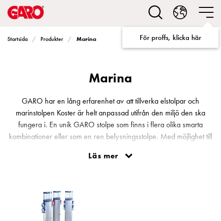
Lösningar
för
Elbilsladdning
För proffs, klicka här
Marina
Startsida
Produkter
villa
Elbilsladdning
bostadsrättsförening
Marina
Elbilsladdning
företag
Elbilsladdning
GARO har en lång erfarenhet av att tillverka elstolpar och
publika
marinstolpen Koster är helt anpassad utifrån den miljö den ska
miljöer
fungera i. En unik GARO stolpe som finns i flera olika smarta
Marina
kombinationer eller som en ren belysningsstolpe. Med möjlighet till
Villan
både eluttag och bländfri belysning i samma stolpe där det
Läs mer
Campingplatser
dessutom går enkelt att dra fram dricksvatten genom att koppla
Motorvärmare
vattenutkastare till stolpen är den utvecklad för att göra båtlivet lite
Tung
enklare.
fordonstrafik
Produkter
Laddboxar