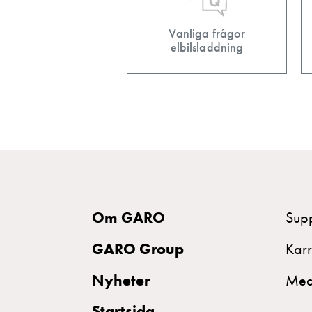
DC
laddning
Vanliga frågor
elbilsladdning
Varför
ska
du
ladda
i
laddbox
och
inte
i
Om GARO
Sup
vägguttag?
Välj
GARO Group
Karr
rätt
Nyheter
Med
laddbox
till
Startsida