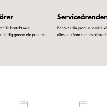
törer
Serviceärenden 
rer. Ta kontakt med
Behöver din produkt service e
per de dig genom din process.
elinstallatören som installera