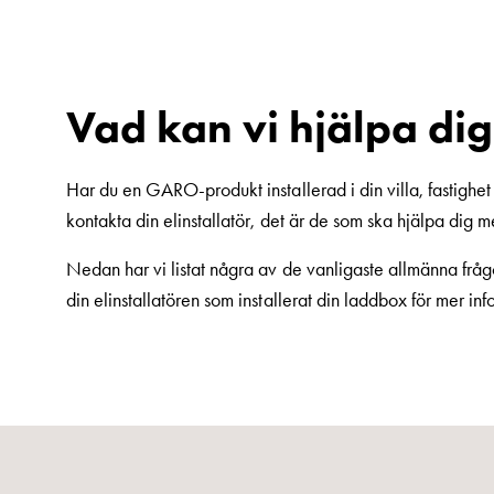
fordonstrafik
Produkter
Laddboxar
Motorvärmare
Vad kan vi hjälpa di
Laddstationer
(AC)
Har du en GARO-produkt installerad i din villa, fastighet 
Laddstationer
kontakta din elinstallatör, det är de som ska hjälpa dig m
43kW
(AC)
Nedan har vi listat några av de vanligaste allmänna frågo
Mätarskåp
din elinstallatören som installerat din laddbox för mer info
Camping
Marina
Energimätare
för
solceller,
hem