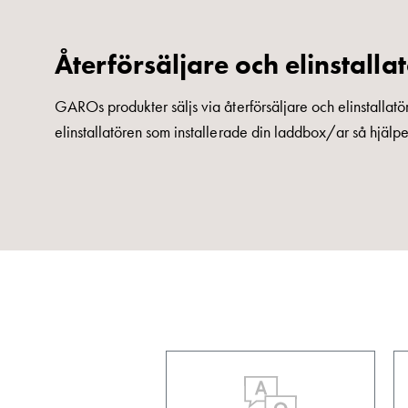
och
fastigheter
Återförsäljare och elinstalla
Laddkabel
Laddstation
GAROs produkter säljs via återförsäljare och elinstallatö
RAPID
elinstallatören som installerade din laddbox/ar så hjäl
Betalstationer
Support
Hitta
återförsäljare
Kunskap
Ordlista
elbilsladdning
Skillnaden
på
AC-
och