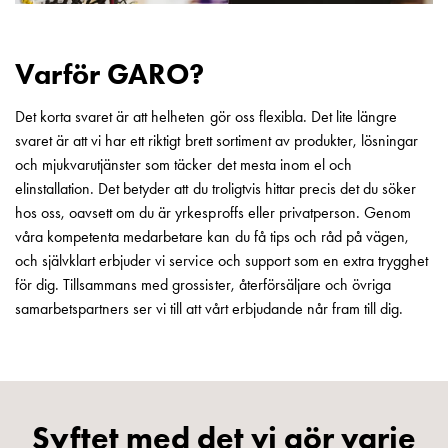
och
inte
i
Varför GARO?
vägguttag?
Välj
Det korta svaret är att helheten gör oss flexibla. Det lite längre
rätt
svaret är att vi har ett riktigt brett sortiment av produkter, lösningar
laddbox
och mjukvarutjänster som täcker det mesta inom el och
till
elinstallation. Det betyder att du troligtvis hittar precis det du söker
din
hos oss, oavsett om du är yrkesproffs eller privatperson. Genom
elbil
våra kompetenta medarbetare kan du få tips och råd på vägen,
Standarder
och självklart erbjuder vi service och support som en extra trygghet
och
för dig. Tillsammans med grossister, återförsäljare och övriga
certifikat
samarbetspartners ser vi till att vårt erbjudande når fram till dig.
för
laddboxar
Guide:
Installera
laddboxar
Syftet med det vi gör varje
till