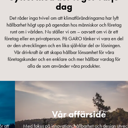
dag
din
bostadsrättsförening
Det råder inga tvivel om att klimatförändringarna har lyft
Vad
hållbarhet högt upp på agendan hos människor och företag
är
runt om i världen. Nu ställer vi om – oavsett om vi är ett
destinationsladdning?
företag eller en privatperson. På GARO tänker vi vara en del
Ladda
av den utvecklingen och en lika självklar del av lösningen.
elbilen
Vår drivkraft är att skapa hållbar lönsamhet för våra
i
företagskunder och en enklare och mer hållbar vardag för
oväder
alla de som använder våra produkter.
Att
tänka
på
inför
installation
av
laddbox
Vår affärsidé
hemma
Elbilen
Med fokus på innovation, hållbarhet och design utvecklar