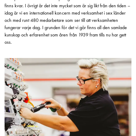
Betalstationer
finns kvar. I övrigt är det inte mycket som är sig likt från den tiden –
Support
idag är vi en internationell koncern med verksamhet i sex länder
Hitta
och med runt 480 medarbetare som ser till att verksamheten
återförsäljare
fungerar varje dag. I grunden för det vi gör finns all den samlade
Kunskap
kunskap och erfarenhet som åren från 1939 fram tills nu har gett
Ordlista
oss.
elbilsladdning
Skillnaden
på
AC-
och
DC
laddning
Varför
ska
du
ladda
i
laddbox