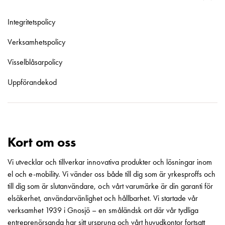
Motorvärmare
Laddstationer
Integritetspolicy
(AC)
Verksamhetspolicy
Laddstationer
43kW
Visselblåsarpolicy
(AC)
Mätarskåp
Uppförandekod
Camping
Marina
Energimätare
för
Kort om oss
solceller,
hem
Vi utvecklar och tillverkar innovativa produkter och lösningar inom
och
el och e-mobility. Vi vänder oss både till dig som är yrkesproffs och
fastigheter
till dig som är slutanvändare, och vårt varumärke är din garanti för
Laddkabel
elsäkerhet, användarvänlighet och hållbarhet. Vi startade vår
Laddstation
verksamhet 1939 i Gnosjö – en småländsk ort där vår tydliga
RAPID
entreprenörsanda har sitt ursprung och vårt huvudkontor fortsatt