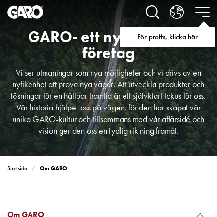
Lösningar
för
Elbilsladdning
GARO- ett nytänkande
För proffs, klicka här
villa
företag
Elbilsladdning
bostadsrättsförening
Vi ser utmaningar som nya möjligheter och vi drivs av en
Elbilsladdning
nyfikenhet att prova nya vägar. Att utveckla produkter och
företag
lösningar för en hållbar framtid är ett självklart fokus för oss.
Elbilsladdning
Vår historia hjälper oss på vägen, för den har skapat vår
publika
unika GARO-kultur och tillsammans med vår affärsidé och
miljöer
vision ger den oss en tydlig riktning framåt.
Marina
Villan
Campingplatser
Motorvärmare
Om GARO
Startsida
Tung
fordonstrafik
Produkter
Om GARO
Laddboxar