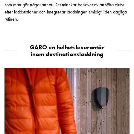
som man gör något annat. Det minskar behovet av att söka aktivt
tjänster
efter laddstationer och integrerar laddningen smidigt i den dagliga
Intresseanmälan
rutinen.
Vi
som
jobbar
på
GARO en helhetsleverantör
GARO
inom destinationsladdning
Studentsida
Produkter
till
gymnasieskolor
Stories
Integritetspolicy
Ladda
ner
Svenska
English