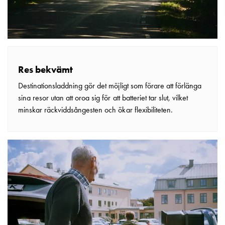
och
inte
i
vägguttag?
Välj
rätt
Res bekvämt
laddbox
Destinationsladdning gör det möjligt som förare att förlänga
till
sina resor utan att oroa sig för att batteriet tar slut, vilket
din
minskar räckviddsångesten och ökar flexibiliteten.
elbil
Standarder
och
certifikat
för
laddboxar
Guide:
Installera
laddboxar
till