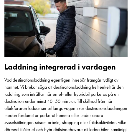
elbilsladdning
En
guide
till
elbilsladdning
För
proffs
GARO
Group
Laddning integrerad i vardagen
Om
GARO
Vad destinationsladdning egentligen innebär framgår tydligt av
Nyheter
namnet. Vi brukar säga att destinationsladdning helt enkelt är den
Hållbarhet
laddning som inträffar när en el- eller hybridbil parkeras på en
ISO
destination under minst 40–50 minuter. Till skillnad från när
-
elbilsföraren laddar sin bil längs vägen sker destinationsladdningen
certifikat
medan fordonet är parkerat hemma eller under andra
Media
sysselsättningar, såsom arbete, shopping eller fritidsaktiviteter, vilket
Karriär
därmed tillåter el-och hybridbilsinnehavare att ladda bilen samtidigt
Lediga