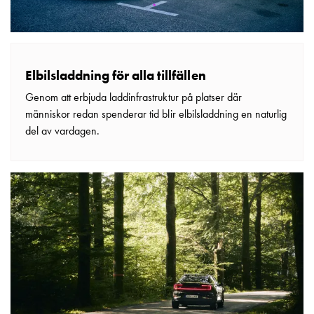
Betalstationer
Support
Hitta
återförsäljare
Kunskap
Elbilsladdning för alla tillfällen
Ordlista
Genom att erbjuda laddinfrastruktur på platser där
elbilsladdning
människor redan spenderar tid blir elbilsladdning en naturlig
Skillnaden
del av vardagen.
på
AC-
och
DC
laddning
Varför
ska
du
ladda
i
laddbox