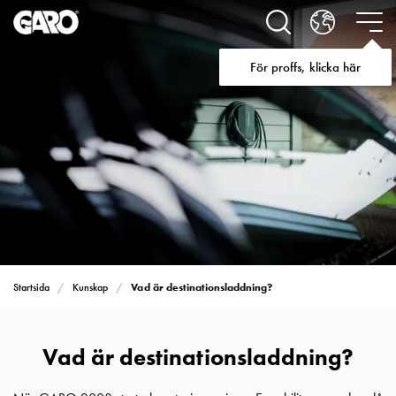
Lösningar
för
Elbilsladdning
För proffs, klicka här
villa
Elbilsladdning
bostadsrättsförening
Elbilsladdning
företag
Elbilsladdning
publika
miljöer
Marina
Villan
Campingplatser
Vad är destinationsladdning?
Startsida
Kunskap
Motorvärmare
Tung
fordonstrafik
Vad är destinationsladdning?
Produkter
Laddboxar