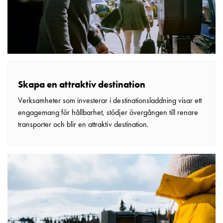
din
bostadsrättsförening
Vad
är
destinationsladdning?
Ladda
elbilen
Skapa en attraktiv destination
i
Verksamheter som investerar i destinationsladdning visar ett
oväder
engagemang för hållbarhet, stödjer övergången till renare
Att
transporter och blir en attraktiv destination.
tänka
på
inför
installation
av
laddbox
hemma
Elbilen