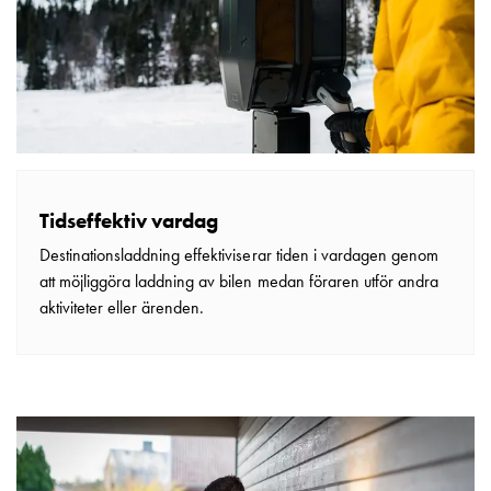
som
energicentral:
En
introduktion
till
V2X,
V2G,
V2H
och
Tidseffektiv vardag
V2L
Destinationsladdning effektiviserar tiden i vardagen genom
Från
att möjliggöra laddning av bilen medan föraren utför andra
trädet
aktiviteter eller ärenden.
till
GARO
Entity
–
GAROs
resa
inom