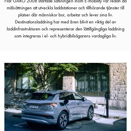
När GARO 2008 startade satsningen inom E-mobility var redan då
Motorvärmare
målsättningen att utveckla laddstationer och tillhörande tjänster till
Laddstationer
platser där människor bor, arbetar och lever sina liv.
(AC)
Destinationsladdning har med åren blivit en viktig del av
Laddstationer
laddinfrastrukturen och representerar den lättillgängliga laddning
43kW
som integreras i el- och hybridbilsägarens vardagliga liv.
(AC)
Mätarskåp
Camping
Marina
Energimätare
för
solceller,
hem
och
fastigheter
Laddkabel
Laddstation
RAPID