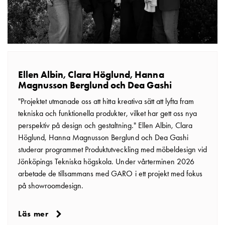
som
energicentral:
En
introduktion
till
V2X,
Ellen Albin, Clara Höglund, Hanna
V2G,
Magnusson Berglund och Dea Gashi
V2H
och
"Projektet utmanade oss att hitta kreativa sätt att lyfta fram
V2L
tekniska och funktionella produkter, vilket har gett oss nya
Från
perspektiv på design och gestaltning." Ellen Albin, Clara
trädet
Höglund, Hanna Magnusson Berglund och Dea Gashi
till
studerar programmet Produktutveckling med möbeldesign vid
GARO
Jönköpings Tekniska högskola. Under vårterminen 2026
Entity
arbetade de tillsammans med GARO i ett projekt med fokus
–
på showroomdesign.
GAROs
resa
Läs mer
inom