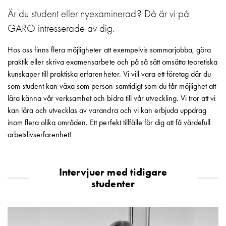
Motorvärmare
Är du student eller nyexaminerad? Då är vi på
Laddstationer
GARO intresserade av dig.
(AC)
Laddstationer
Hos oss finns flera möjligheter att exempelvis sommarjobba, göra
43kW
praktik eller skriva examensarbete och på så sätt omsätta teoretiska
(AC)
kunskaper till praktiska erfarenheter. Vi vill vara ett företag där du
Mätarskåp
som student kan växa som person samtidigt som du får möjlighet att
Camping
lära känna vår verksamhet och bidra till vår utveckling. Vi tror att vi
Marina
kan lära och utvecklas av varandra och vi kan erbjuda uppdrag
Energimätare
inom flera olika områden. Ett perfekt tillfälle för dig att få värdefull
för
arbetslivserfarenhet!
solceller,
hem
och
Intervjuer med tidigare
fastigheter
studenter
Laddkabel
Laddstation
RAPID