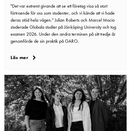
din
"Det var extremt givande att se ett företag visa så stort
bostadsrättsförening
förtroende för oss som studenter, och vi kände att vi hade
Vad
deras stöd hela vägen." Julian Roberts och Marcel Mocio
är
studerade Globala studier på Jönköping University och tog
destinationsladdning?
examen 2026. Under den andra terminen på sitt tredje år
Ladda
genomförde de sin praktik på GARO.
elbilen
i
Läs mer
oväder
Att
tänka
på
inför
installation
av
laddbox
hemma
Elbilen