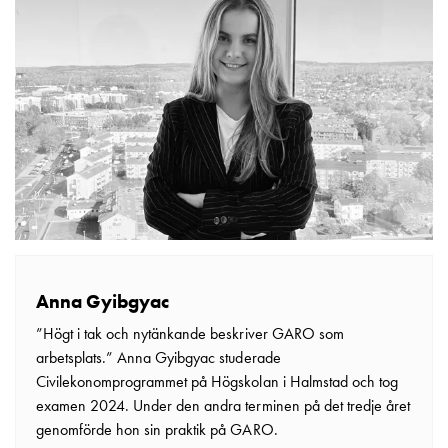
Betalstationer
Support
Hitta
återförsäljare
Kunskap
Ordlista
elbilsladdning
Skillnaden
på
AC-
och
DC
laddning
Anna Gyibgyac
Varför
”Högt i tak och nytänkande beskriver GARO som
ska
arbetsplats.” Anna Gyibgyac studerade
du
Civilekonomprogrammet på Högskolan i Halmstad och tog
ladda
examen 2024. Under den andra terminen på det tredje året
i
genomförde hon sin praktik på GARO.
laddbox