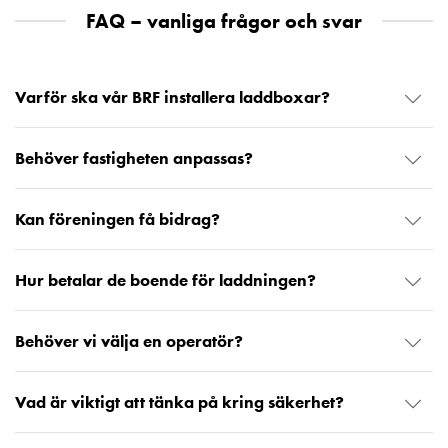
elbilsladdning
FAQ – vanliga frågor och svar
En
guide
till
Varför ska vår BRF installera laddboxar?
elbilsladdning
För
proffs
Behöver fastigheten anpassas?
GARO
Group
Kan föreningen få bidrag?
Om
GARO
Nyheter
Hur betalar de boende för laddningen?
Hållbarhet
ISO
Behöver vi välja en operatör?
-
certifikat
Media
Vad är viktigt att tänka på kring säkerhet?
Karriär
Lediga