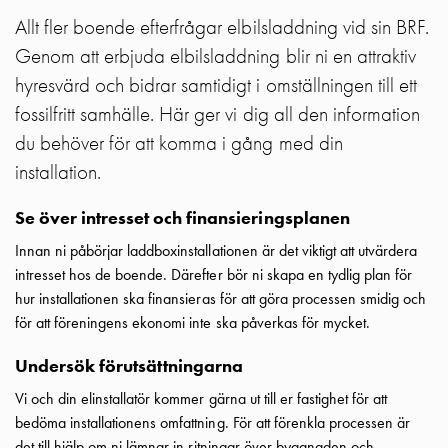
Motorvärmare
Allt fler boende efterfrågar elbilsladdning vid sin BRF.
Laddstationer
Genom att erbjuda elbilsladdning blir ni en attraktiv
(AC)
hyresvärd och bidrar samtidigt i omställningen till ett
Laddstationer
fossilfritt samhälle. Här ger vi dig all den information
43kW
(AC)
du behöver för att komma i gång med din
Mätarskåp
installation.
Camping
Marina
Se över intresset och finansieringsplanen
Energimätare
Innan ni påbörjar laddboxinstallationen är det viktigt att utvärdera
för
intresset hos de boende. Därefter bör ni skapa en tydlig plan för
solceller,
hur installationen ska finansieras för att göra processen smidig och
hem
för att föreningens ekonomi inte ska påverkas för mycket.
och
fastigheter
Undersök förutsättningarna
Laddkabel
Vi och din elinstallatör kommer gärna ut till er fastighet för att
Laddstation
bedöma installationens omfattning. För att förenkla processen är
RAPID
det till hjälp om ni lämnar in ritningar över byggnaden och