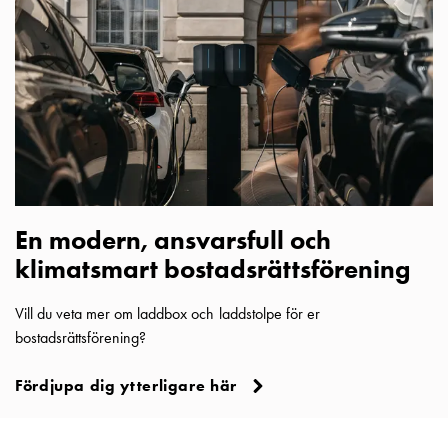
som
energicentral:
En
introduktion
till
V2X,
V2G,
V2H
och
V2L
En modern, ansvarsfull och
Från
klimatsmart bostadsrättsförening
trädet
till
Vill du veta mer om laddbox och laddstolpe för er
GARO
bostadsrättsförening?
Entity
–
Fördjupa dig ytterligare här
GAROs
resa
inom