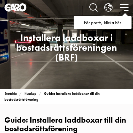
Lösningar
för
Elbilsladdning
För proffs, klicka här
villa
Elbilsladdning
Installera laddboxar i
bostadsrättsförening
bostadsrättsföreningen
Elbilsladdning
företag
(BRF)
Elbilsladdning
publika
miljöer
Marina
Villan
Guide: Installera laddboxar till din
Startsida
Kunskap
Campingplatser
bostadsrättsförening
Motorvärmare
Tung
fordonstrafik
Guide: Installera laddboxar till din
Produkter
bostadsrättsförening
Laddboxar