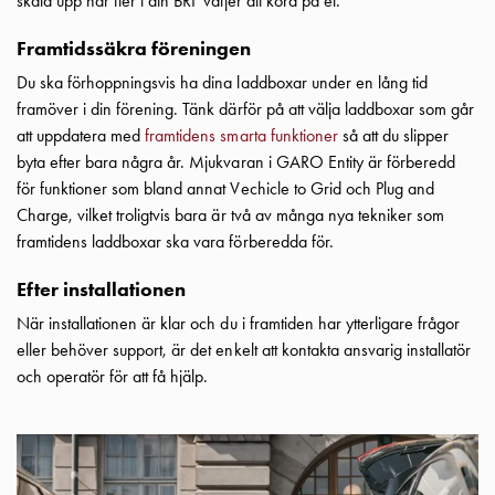
skala upp när fler i din BRF väljer att köra på el.
din
Framtidssäkra föreningen
bostadsrättsförening
Vad
Du ska förhoppningsvis ha dina laddboxar under en lång tid
är
framöver i din förening. Tänk därför på att välja laddboxar som går
destinationsladdning?
att uppdatera med
framtidens smarta funktioner
så att du slipper
Ladda
byta efter bara några år. Mjukvaran i GARO Entity är förberedd
elbilen
för funktioner som bland annat Vechicle to Grid och Plug and
i
Charge, vilket troligtvis bara är två av många nya tekniker som
oväder
framtidens laddboxar ska vara förberedda för.
Att
tänka
Efter installationen
på
När installationen är klar och du i framtiden har ytterligare frågor
inför
eller behöver support, är det enkelt att kontakta ansvarig installatör
installation
och operatör för att få hjälp.
av
laddbox
hemma
Elbilen