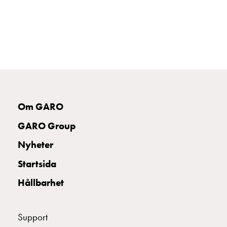
tjänster
Intresseanmälan
Vi
som
jobbar
på
GARO
Studentsida
Om GARO
Produkter
till
GARO Group
gymnasieskolor
Stories
Nyheter
Integritetspolicy
Startsida
Ladda
ner
Hållbarhet
Svenska
English
Support