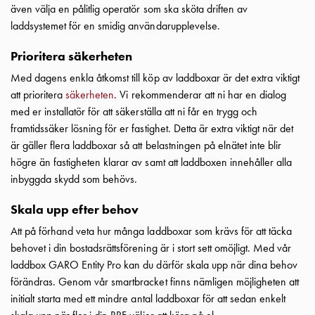
och
även välja en pålitlig operatör som ska sköta driften av
inte
laddsystemet för en smidig användarupplevelse.
i
Prioritera säkerheten
vägguttag?
Välj
Med dagens enkla åtkomst till köp av laddboxar är det extra viktigt
rätt
att prioritera
säkerheten
. Vi rekommenderar att ni har en dialog
laddbox
med er installatör för att säkerställa att ni får en trygg och
till
framtidssäker lösning för er fastighet. Detta är extra viktigt när det
din
är gäller flera laddboxar så att belastningen på elnätet inte blir
elbil
högre än fastigheten klarar av samt att laddboxen innehåller alla
Standarder
inbyggda skydd som behövs.
och
Skala upp efter behov
certifikat
för
Att på förhand veta hur många laddboxar som krävs för att täcka
laddboxar
behovet i din bostadsrättsförening är i stort sett omöjligt. Med vår
Guide:
laddbox GARO Entity Pro kan du därför skala upp när dina behov
Installera
förändras. Genom vår smartbracket finns nämligen möjligheten att
laddboxar
initialt starta med ett mindre antal laddboxar för att sedan enkelt
till