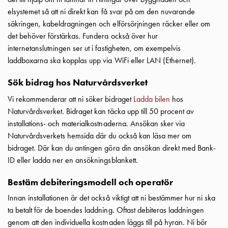
Betalstationer
elsystemet så att ni direkt kan få svar på om den nuvarande
Support
säkringen, kabeldragningen och elförsörjningen räcker eller om
Hitta
det behöver förstärkas. Fundera också över hur
återförsäljare
internetanslutningen ser ut i fastigheten, om exempelvis
Kunskap
laddboxarna ska kopplas upp via WiFi eller LAN (Ethernet).
Ordlista
elbilsladdning
Sök bidrag hos Naturvårdsverket
Skillnaden
Vi rekommenderar att ni söker bidraget
Ladda bilen
hos
på
Naturvårdsverket. Bidraget kan täcka upp till 50 procent av
AC-
installations- och materialkostnaderna. Ansökan sker via
och
Naturvårdsverkets hemsida där du också kan läsa mer om
DC
bidraget. Där kan du antingen göra din ansökan direkt med Bank-
laddning
ID eller ladda ner en ansökningsblankett.
Varför
ska
Bestäm debiteringsmodell och operatör
du
ladda
Innan installationen är det också viktigt att ni bestämmer hur ni ska
i
ta betalt för de boendes laddning. Oftast debiteras laddningen
laddbox
genom att den individuella kostnaden läggs till på hyran. Ni bör