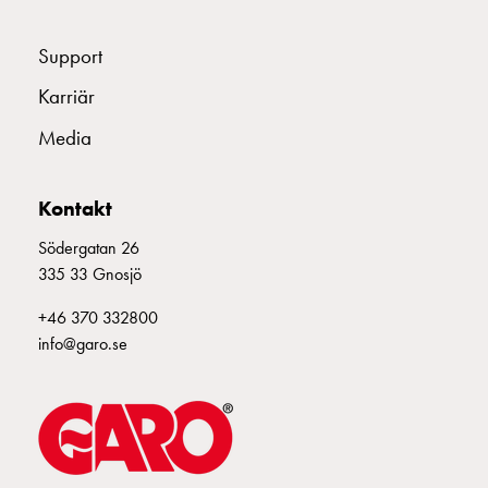
din
bostadsrättsförening
Support
Vad
Karriär
är
destinationsladdning?
Media
Ladda
elbilen
i
Kontakt
oväder
Södergatan 26
Att
335 33 Gnosjö
tänka
på
+46 370 332800
inför
info@garo.se
installation
av
laddbox
hemma
Elbilen