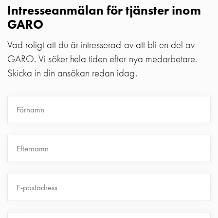
Intresseanmälan för tjänster inom
Motorvärmare
Laddstationer
GARO
(AC)
Vad roligt att du är intresserad av att bli en del av
Laddstationer
43kW
GARO. Vi söker hela tiden efter nya medarbetare.
(AC)
Skicka in din ansökan redan idag.
Mätarskåp
Camping
Marina
Energimätare
för
solceller,
hem
och
fastigheter
Laddkabel
Laddstation
RAPID