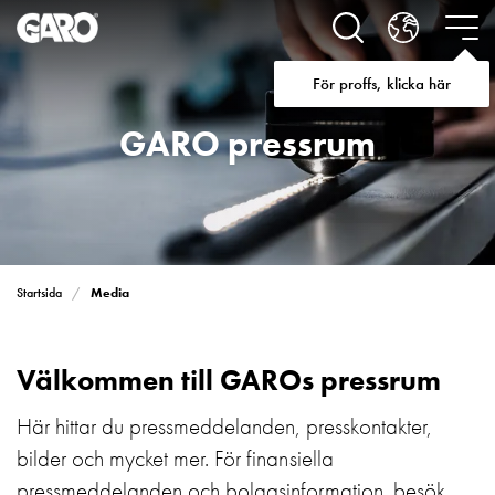
Lösningar
för
Elbilsladdning
För proffs, klicka här
villa
Elbilsladdning
GARO pressrum
bostadsrättsförening
Elbilsladdning
företag
Elbilsladdning
publika
miljöer
Media
Startsida
Marina
Villan
Campingplatser
Välkommen till GAROs pressrum
Motorvärmare
Tung
Här hittar du pressmeddelanden, presskontakter,
fordonstrafik
bilder och mycket mer. För finansiella
Produkter
pressmeddelanden och bolagsinformation, besök
Laddboxar