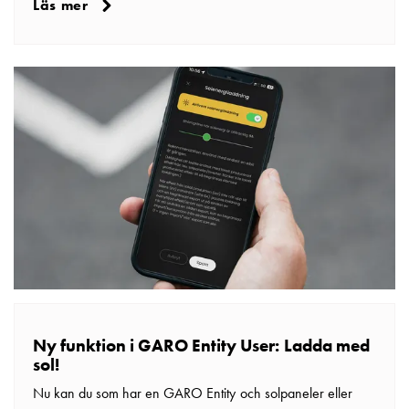
som
Läs mer
energicentral:
En
introduktion
till
V2X,
V2G,
V2H
och
V2L
Från
trädet
till
GARO
Entity
–
Ny funktion i GARO Entity User: Ladda med
GAROs
sol!
resa
Nu kan du som har en GARO Entity och solpaneler eller
inom