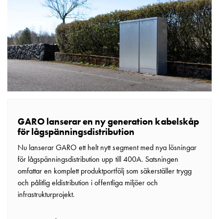
din
bostadsrättsförening
Vad
är
destinationsladdning?
Ladda
elbilen
i
oväder
Att
GARO lanserar en ny generation kabelskåp
tänka
för lågspänningsdistribution
på
Nu lanserar GARO ett helt nytt segment med nya lösningar
inför
för lågspänningsdistribution upp till 400A. Satsningen
installation
omfattar en komplett produktportfölj som säkerställer trygg
av
och pålitlig eldistribution i offentliga miljöer och
laddbox
infrastrukturprojekt.
hemma
Elbilen