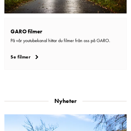
och
inte
i
vägguttag?
GARO filmer
Välj
rätt
På vår youtubekanal hittar du filmer från oss på GARO.
laddbox
till
Se filmer
din
elbil
Standarder
och
certifikat
för
Nyheter
laddboxar
Guide:
Installera
laddboxar
till