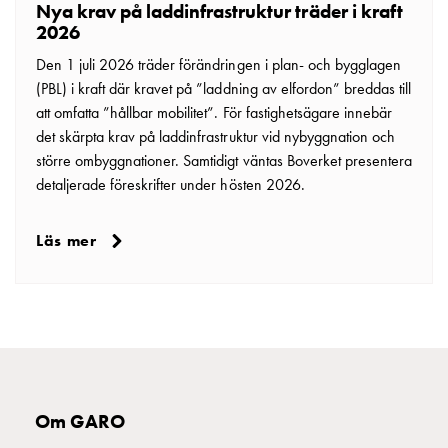
Nya krav på laddinfrastruktur träder i kraft
tjänster
2026
Intresseanmälan
Den 1 juli 2026 träder förändringen i plan- och bygglagen
Vi
(PBL) i kraft där kravet på ”laddning av elfordon” breddas till
som
att omfatta ”hållbar mobilitet”. För fastighetsägare innebär
jobbar
det skärpta krav på laddinfrastruktur vid nybyggnation och
på
större ombyggnationer. Samtidigt väntas Boverket presentera
GARO
detaljerade föreskrifter under hösten 2026.
Studentsida
Produkter
till
Läs mer
gymnasieskolor
Stories
Integritetspolicy
Ladda
ner
Svenska
English
Om GARO