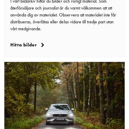
Betalstationer
I vårt bildarkiv hittar du bilder och rörligt material. Som
Support
återförsäljare och journalist är du varmt välkommen att att
Hitta
använda dig av materialet. Observera att materialet inte får
återförsäljare
distribueras, överlåtas eller delas vidare till tredje part utan
Kunskap
vårt medgivande.
Ordlista
elbilsladdning
Hitta bilder
Skillnaden
på
AC-
och
DC
laddning
Varför
ska
du
ladda
i
laddbox