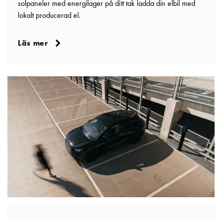
solpaneler med energilager på ditt tak ladda din elbil med
elbilsladdning
lokalt producerad el.
En
guide
till
Läs mer
elbilsladdning
För
proffs
GARO
Group
Om
GARO
Nyheter
Hållbarhet
ISO
-
certifikat
Media
Karriär
Lediga