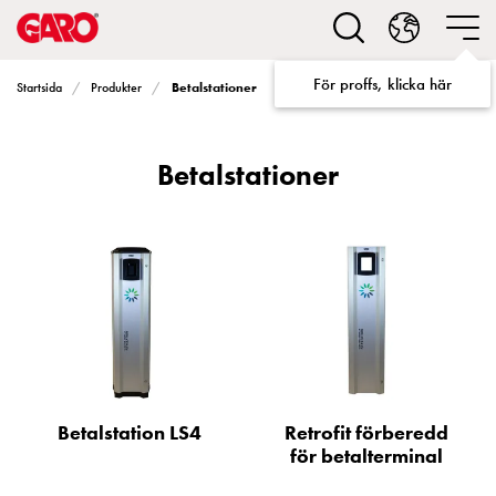
Lösningar
för
Elbilsladdning
För proffs, klicka här
Betalstationer
Startsida
Produkter
villa
Elbilsladdning
bostadsrättsförening
Betalstationer
Elbilsladdning
företag
Elbilsladdning
publika
miljöer
Marina
Villan
Campingplatser
Motorvärmare
Tung
Betalstation LS4
Retrofit förberedd
fordonstrafik
för betalterminal
Produkter
Laddboxar