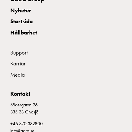
och
Nyheter
inte
i
Startsida
vägguttag?
Välj
Hållbarhet
rätt
laddbox
Support
till
din
Karriär
elbil
Standarder
Media
och
certifikat
Kontakt
för
laddboxar
Södergatan 26
Guide:
335 33 Gnosjö
Installera
+46 370 332800
laddboxar
info@garo.se
till