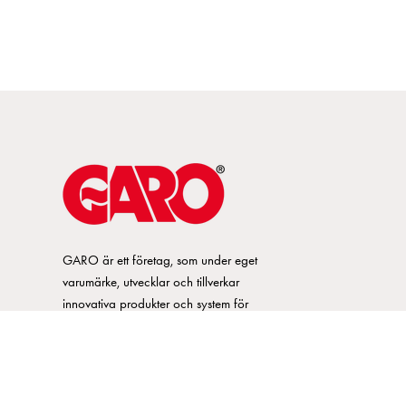
GARO är ett företag, som under eget
varumärke, utvecklar och tillverkar
innovativa produkter och system för
elinstallationsmarknaden. GARO har ett
brett sortiment och är marknadsledande
inom ett flertal produktområden.