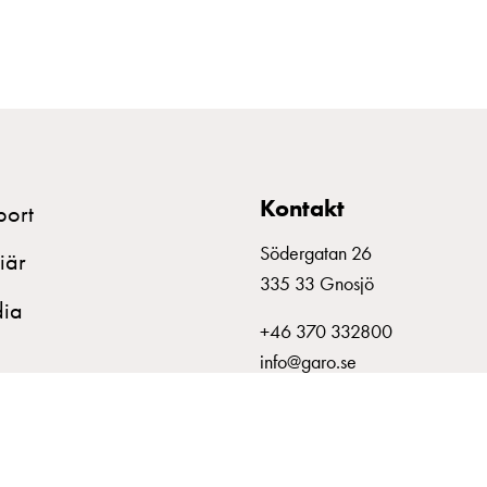
Kontakt
port
Södergatan 26
iär
335 33 Gnosjö
ia
+46 370 332800
info@garo.se